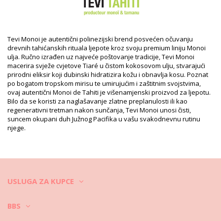
SKU: 3076003222838
EAN: Veličina jedinstvena (3076003222838)
Referenca dobavljača: 101250315
Težina: 130g / 0.29lb / 4.59oz
Retuširane fotografije
Tevi Monoi je autentični polinezijski brend posvećen očuvanju
drevnih tahićanskih rituala ljepote kroz svoju premium liniju Monoi
Upute za pranje i njegu
ulja. Ručno izrađen uz najveće poštovanje tradicije, Tevi Monoi
Upute za njegu za: TEVI Monoi Coco Traditionnel
macerira svježe cvjetove Tiaré u čistom kokosovom ulju, stvarajući
prirodni eliksir koji dubinski hidratizira kožu i obnavlja kosu. Poznat
po bogatom tropskom mirisu te umirujućim i zaštitnim svojstvima,
ovaj autentični Monoi de Tahiti je višenamjenski proizvod za ljepotu.
Bilo da se koristi za naglašavanje zlatne preplanulosti ili kao
regenerativni tretman nakon sunčanja, Tevi Monoi unosi čisti,
suncem okupani duh Južnog Pacifika u vašu svakodnevnu rutinu
njege.
USLUGA ZA KUPCE
BBS