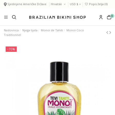
Sjedinjene Američke Države
Hrvatski
USD $
Popis želja (
0
)
0
Naslovnica
Njega tijela
Monoi de Tahiti
Monoi Coco
Traditionnel
−70%