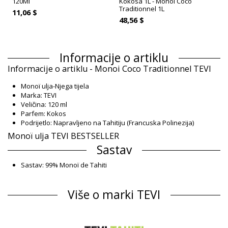
120Ml
Kokosa 1L - Monoi Coco
Traditionnel 1L
11,06 $
48,56 $
Informacije o artiklu
Informacije o artiklu - Monoi Coco Traditionnel TEVI
Monoï ulja-Njega tijela
Marka: TEVI
Veličina: 120 ml
Parfem: Kokos
Podrijetlo: Napravljeno na Tahitiju (Francuska Polinezija)
Monoï ulja TEVI BESTSELLER
Sastav
Sastav: 99% Monoï de Tahiti
Informacije o proizvodu
Više o marki TEVI
Odjel: Unisex, Monoï ulja
Pakiranje uključuje: 1 x Monoï ulja (Drugi pribor koji nije
uključen)
HS CODE: 330499