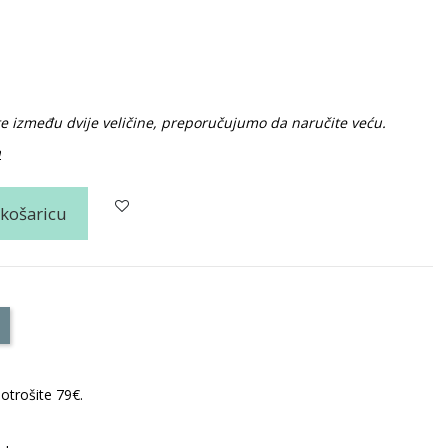
ste između dvije veličine, preporučujumo da naručite veću.
a
 košaricu
otrošite 79€.