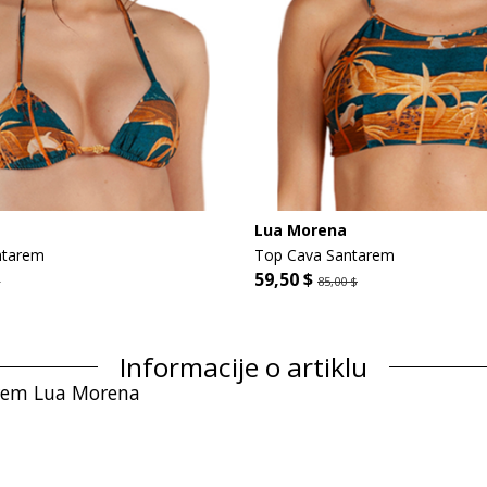
Lua Morena
ntarem
Top Cava Santarem
59,50 $
$
85,00 $
Informacije o artiklu
arem Lua Morena