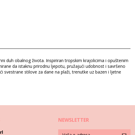
hni duh obalnog života. Inspiriran tropskim krajolicima i opuštenim
nirane da istaknu prirodnu ljepotu, pružajući udobnost i savršeno
 svestrane stilove za dane na plaži, trenutke uz bazen i ljetne
S
NEWSLETTER
rl