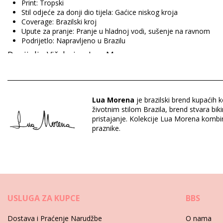
Print: Tropski
Stil odjeće za donji dio tijela: Gaćice niskog kroja
Coverage: Brazilski kroj
Upute za pranje: Pranje u hladnoj vodi, sušenje na ravnom
Podrijetlo: Napravljeno u Brazilu
Donji dio Višebojno Lua Morena
Sastav: 83% Polyamide, 17% Elastane
Podstava: 88% Polyamide, 12% Elastane
Lua Morena
je brazilski brend kupaćih 
životnim stilom Brazila, brend stvara bi
pristajanje. Kolekcije Lua Morena kombini
Odjel: Za žene, Donji dio
praznike.
Pakiranje uključuje: 1 x Donji dio (Drugi pribor koji nije uključen
HS CODE: 6112.41.0010
SKU: 1981123097
EAN: XS (7899818612788), S (7899670734277), M (789967073
Referenca dobavljača: 20551035
Težina: 45g / 0.1lb / 1.59oz
Ispis nije točan i može varirati naspram reza
USLUGA ZA KUPCE
BBS
Retuširane fotografije
Dostava i Praćenje Narudžbe
O nama