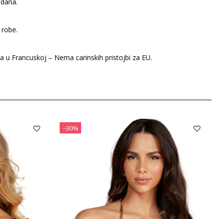
 dana.
 robe.
ta u Francuskoj – Nema carinskih pristojbi za EU.
−30%