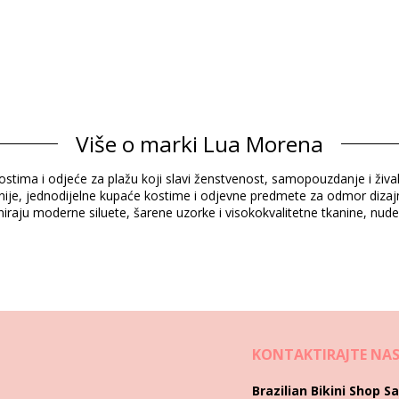
Sastav
Više o marki Lua Morena
kostima i odjeće za plažu koji slavi ženstvenost, samopouzdanje i živa
Informacije o proizvodu
kinije, jednodijelne kupaće kostime i odjevne predmete za odmor dizaj
raju moderne siluete, šarene uzorke i visokokvalitetne tkanine, nudeći
)
4338), L (7899670734406), XL (7899670734475)
KONTAKTIRAJTE NA
Upute za pranje i njegu
Brazilian Bikini Shop Sa