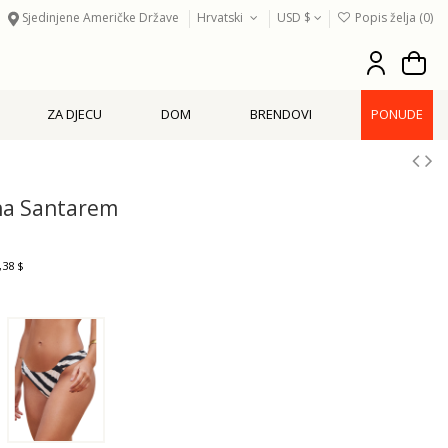
Sjedinjene Američke Države
Hrvatski
USD $
Popis želja (
0
)
ZA DJECU
DOM
BRENDOVI
PONUDE
na Santarem
,38 $