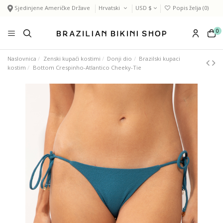
Sjedinjene Američke Države
Hrvatski
USD $
Popis želja (
0
)
0
Naslovnica
Zenski kupaći kostimi
Donji dio
Brazilski kupaci
kostim
Bottom Crespinho-Atlantico Cheeky-Tie