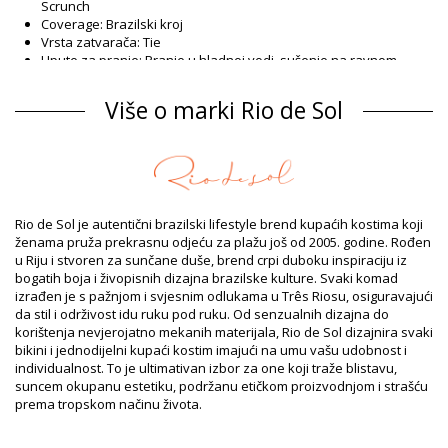
Scrunch
Coverage: Brazilski kroj
Vrsta zatvarača: Tie
Upute za pranje: Pranje u hladnoj vodi, sušenje na ravnom
Vrsta zatvarača: Tie
Podrijetlo: Napravljeno u Brazilu
Više o marki Rio de Sol
Donji dio Plava Rio de Sol SPRING
Sastav
Sastav: 84% Biodegradable Nylon (AMNI SOUL ECO), 16%
Spandex (LYCRA) - OEKO-TEX - Chlorine Resistant
Podstava: 84% Biodegradable Nylon (AMNI SOUL ECO), 16%
Rio de Sol je autentični brazilski lifestyle brend kupaćih kostima koji
Spandex (LYCRA) - OEKO-TEX - Chlorine Resistant
ženama pruža prekrasnu odjeću za plažu još od 2005. godine. Rođen
UV zaštita: UPF 50+
u Riju i stvoren za sunčane duše, brend crpi duboku inspiraciju iz
Informacije o proizvodu
bogatih boja i živopisnih dizajna brazilske kulture. Svaki komad
izrađen je s pažnjom i svjesnim odlukama u Três Riosu, osiguravajući
Odjel: Za žene, Donji dio
da stil i održivost idu ruku pod ruku. Od senzualnih dizajna do
Pakiranje uključuje: 1 x Donji dio (Drugi pribor koji nije uključen)
korištenja nevjerojatno mekanih materijala, Rio de Sol dizajnira svaki
HS CODE: 6112.41.0010
bikini i jednodijelni kupaći kostim imajući na umu vašu udobnost i
SKU: 1981126708
individualnost. To je ultimativan izbor za one koji traže blistavu,
EAN: XS (7899810437853), S (7899810437860), M (7899810437877),
suncem okupanu estetiku, podržanu etičkom proizvodnjom i strašću
L (7899810437884), XL (7899810437891)
prema tropskom načinu života.
Težina: 45g / 0.1lb / 1.59oz
Retuširane fotografije