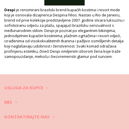
XL (7899677814590)
Ispis reference: DESPI 2022 AQUA GOLD
Despi
je renomirani brazilski brend kupaćih kostima i resort mode
Referenca dobavljača: 3230
koji je osnovala dizajnerica Despina Filios. Nastao u Rio de Janeiru,
Težina: 450g / 0.99lb / 15.87oz
brend od prve kolekcije predstavljene 2007. godine stvara luksuznu i
Ispis nije točan i može varirati naspram reza
sofisticiranu odjeću za plažu, spajajući brazilsku senzualnost s
Retuširane fotografije
međunarodnim stilom. Despi je poznat po elegantnim bikinijima,
jednodijelnim kupaćim kostimima, plažnim ogrtačima i resort odjeći,
Upute za pranje i njegu
izrađenima od visokokvalitetnih tkanina i pažljivo osmišljenih detalja
Upute za njegu za: Despi Phuket Aqua Gold
koji naglašavaju udobnost i ženstvenost. Svaki komad odražava
profinjenu estetiku, čineći Despi omiljenim izborom žena koje traže
Kako se brinuti o kupaćim kostimima?
samopouzdanje, mekoću i bezvremenski glamur pod suncem.
Prilikom odlaska na plažu ne nosite samo bikini ili kupaći kostim,
nego i haljinu, suknju, tuniku, kratke hlače itd. Kako ih održavati
čistima i u dobro stanju?
USLUGA ZA KUPCE
1. Uvijek otresite pijesak. Protresite koliko god možete na plaži,
možete čak i usisati kod kuće ili natopiti u umivaonik u toploj vodi
BBS
tako da se vlakna malo opuste i pijesak se ukloni.
KONTAKTIRAJTE NAS
2. Nikada ne ostavljajte odjeću za plažu vlažnu i zamotanu duže
nego što je potrebno. Zašto? To može uništiti šarene ispise i uzorke.