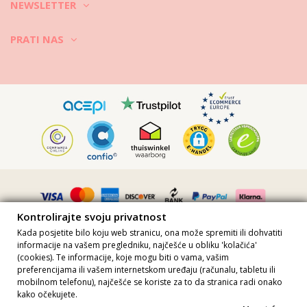
NEWSLETTER
3. Za mrlje: ovisno o podrijetlu mrlje koristite uobičajene metode, ali
nikada ne koristite agresivne deterdžente i izbjeljujuće proizvode.
PRATI NAS
4. Pridržavajte se uputa za pranje na oznaci za njegu, jer ovisno o
tkaninama i različitim bojama, mogu biti potrebne različite
temperature, kao i opcije za ručno / strojno pranje.
5. Nikada nemojte sušiti na izravnom sunčevom svjetlu, jer to može
dovesti do blijeđenja boje.
6. Provjerite na oznaci za održavanje upute za glačanje.
Kontrolirajte svoju privatnost
Želite li uživati u prekrasnoj ljetnoj odjeći tijekom ljetnih sezona,
Kada posjetite bilo koju web stranicu, ona može spremiti ili dohvatiti
dobro je operite i održavajte! Uvijek pročitajte oznake za njegu, svaki
informacije na vašem pregledniku, najčešće u obliku 'kolačića'
komad je drugačiji!
(cookies). Te informacije, koje mogu biti o vama, vašim
preferencijama ili vašem internetskom uređaju (računalu, tabletu ili
Sve cijene uključuju PDV · PDV broj FR36509778270 · Sva prava
mobilnom telefonu), najčešće se koriste za to da stranica radi onako
pridržana ©2023 Brazilian Bikini Shop
kako očekujete.
Site protected by reCAPTCHA.
Privacy
-
Terms