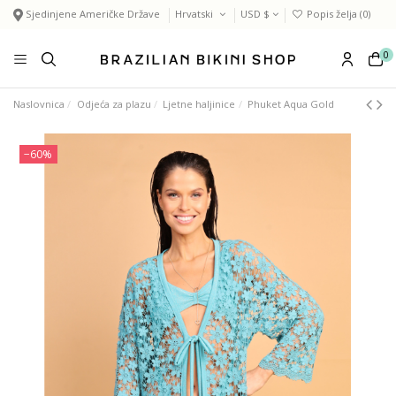
Sjedinjene Američke Države
Hrvatski
USD $
Popis želja (
0
)
0
Naslovnica
Odjeća za plazu
Ljetne haljinice
Phuket Aqua Gold
−60%