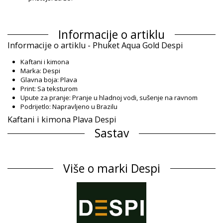
Informacije o artiklu
Informacije o artiklu - Phuket Aqua Gold Despi
Kaftani i kimona
Marka: Despi
Glavna boja: Plava
Print: Sa teksturom
Upute za pranje: Pranje u hladnoj vodi, sušenje na ravnom
Podrijetlo: Napravljeno u Brazilu
Kaftani i kimona Plava Despi
Sastav
Sastav: 100% Viscose / Rayon
Informacije o proizvodu
Više o marki Despi
Odjel: Za žene, Kaftani i kimona
Pakiranje uključuje: 1 x Kaftani i kimona (Drugi pribor koji nije
uključen)
HS CODE: 611430
SKU: 1987002424
EAN: S (7899677814583), M (7899677814576), L (7899677814569),