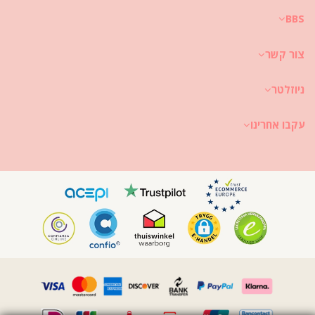
את לבטח חפצה להנות מבגד הים שלך למשך מספר עונות? אם כך, עליך ללמוד
BBS
איך להעניק לו טיפול מטיב. איכות טובה של האריג הינה חיונית במידה שאת רוצה
להנות מהביקיני שלך ליותר מקיץ אחד; השאלה איך לשמר אותו שיישרת אותך
מספר שנים?
צור קשר
ראשית כל: יש להימנע מחיכוך במשטחים קשים. בעת שתרצי לשבת או לשכב, יש
להקפיד ולהשתמש במגבת. המגע הישיר עם משטחים קשים כגון בטון, אבנים (למשל
ניוזלטר
קצוות של בריכות שחיה) או משטחי עץ (שבבי עץ) עשוי לגרום נזק לאריג הרך של
בגד הים שלך.
עקבו אחרינו
איך לכבס את בגד הים? לאחר כל שימוש בו, יש לשטוף את בגד הים באמצעות מים
זכים, אך לא מים מליחים. אנו תמיד ממליצים על שטיפה ידנית. לעולם אין להשתמש
בדטרגנטים חזקים כגון מסירי כתמים. יש להשתמש בחומרים המיועדים לאריגים
עדינים, ועדיף סבון פשוט, אבל הכי טוב רצוי להשתמש בחומרים המיוחדים
המיועדים לשטיפת בגדי ים.
יש לזכור תמיד להוציא את בגד הים הרטוב שלך מתיק הרחצה או מהפאוץ' שלך. אין
להשאיר את בגד הים למשך זמן ממושך לח ומקופל. מדוע? ההדפסים והדוגמאות
עלולים לאבד את צבעיהם. ובמידה שבגד העם שלך מעוטר באבני חן, או בפנינים או
בגדילים, יש להימנע מלשפשף אותם, לפתל או למתוח אותם בעת הכביסה.
במקרה שלבגד הים שלך יש כתם, יש לשפשף את הכתם בעודו לח. במקרה שהכתם
יבש, יש להימנע מלגרד אותו. את עלולה להרוס את הצבע. עדיף להתיעץ עם
מומחה ניקוי הבגדים הקרוב אליך.