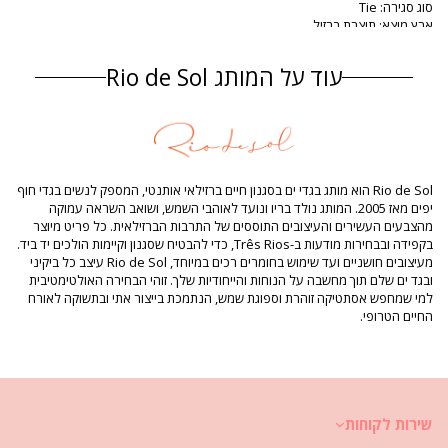
סוג סגירה: Tie
ארץ מוצא: תוצרת ברזיל
מידת טופ בגד ים וָרוֹד Rio de Sol
עוד על המותג Rio de Sol
הרכב
הרכב: 86% Polyamide, 14% Elastane (LYCRA XTRA LIFE) Oeko-Tex
Standard
בטנה: 86% Polyamide, 14% Elastane (LYCRA XTRA LIFE) Oeko-Tex
Standard
הגנת UV: UPF 50+
Rio de Sol הוא מותג בגדי ים בסגנון חיים ברזילאי אותנטי, המספק לנשים בגדי חוף
מידע מוצר
יפים מאז 2005. המותג נולד בריו ונועד לאוהבי השמש, ושואב השראה עמוקה
מהצבעים העשירים והעיצובים התוססים של התרבות הברזילאית. כל פריט מיוצר
מדור: נשים, מידת טופ בגד ים
בקפידה ובבחירות מודעות ב-Três Rios, כדי להבטיח שסגנון וקיימות הולכים יד ביד.
החבילה כוללת: 1 x מידת טופ בגד ים (אביזרים אחרים שאינם כלולים)
מעיצובים חושניים ועד שימוש בחומרים רכים במיוחד, Rio de Sol עיצב כל ביקיני
HS CODE: 6112.41.0010
ובגד ים שלם תוך מחשבה על הנוחות והייחודיות שלך. זוהי הבחירה האולטימטיבית
SKU: 1981112754
למי שמחפש אסתטיקה זוהרת וספוגת שמש, הנתמכת בייצור אתי ובתשוקה לאורח
EAN: XS (7899810167460), S (7899810167477), M (7899810167484), L
החיים הטרופי.
(7899810167491), XL (7899810167507)
משקל: 55g / 0.12lb / 1.94oz
ההדפסה אינה מדויקת ועלולה להשתנות בהתאם ‏לגזירה
תמונות משודרגות
הוראות כביסה וטיפול
שירות לקוחות
הוראות טיפול עבור: ‏ Rio de Sol Top Roar-Pink Tri-Inv