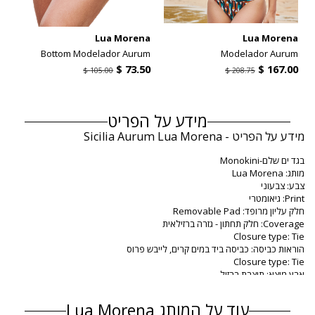
a
Lua Morena
Lua Morena
m
Bottom Modelador Aurum
Modelador Aurum
מידע על הפריט
מידע על הפריט - Sicilia Aurum Lua Morena
בגד ים שלם-Monokini
מותג: Lua Morena
צבע: צבעוני
Print: גיאומטרי
חלק עליון מרופד: Removable Pad
Coverage: חלק תחתון - גזרה ברזילאית
Closure type: Tie
הוראות כביסה: כביסה ביד במים קרים, לייבש פרוס
Closure type: Tie
ארץ מוצא: תוצרת ברזיל
בגד ים שלם צבעוני Lua Morena
עוד על המותג Lua Morena
הרכב