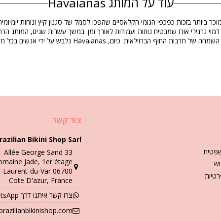
עוד על המותג Havaianas
ם מרקם דמוי גרגירי אורז שמבטיח נוחות ועמידות לאורך זמן. במשך עשרות שנים, המותג ה
0360), 37 (7891266550377), 38 (7891266550384), 39 (789126655039
Havaia נלבש על ידי אנשים בכל מקום לחיי היומיום ולאירועי מזג אוויר חמים.
הוראות כביסה וטיפול
צור קשר
razilian Bikini Shop Sarl
פטית
33 Allée George Sand
maine Jade, 1er étage,
ש באוויר הפתוח.
וש
Video
06700 Saint-Laurent-du-Var,
רטיות
Cote D'azur, France
צרו קשר איתנו דרך WhatsApp
razilianbikinishop.com