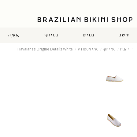
חדש ב
בגדי ים
בגדי חוף
הַנעָלָה
דף הבית
נעלי חוף
נעלי אספדריל
Havaianas Origine Details White