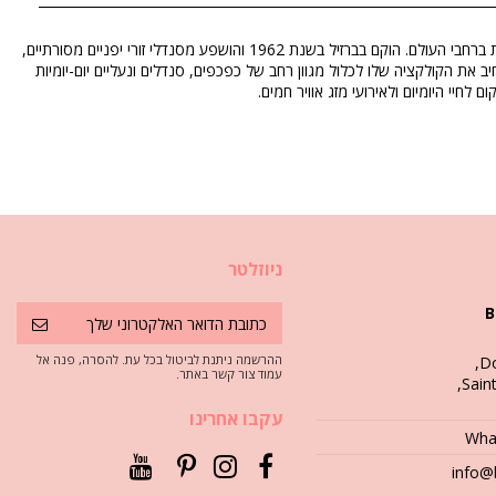
היא מותג נעליים ברזילאי איקוני, המוכר ביותר בזכות כפכפי הגומי הקלאסיים שהפכו לסמל של סגנון קיץ ונוחות יומיומית ברחבי העולם. הוקם בברזיל בשנת 1962 והושפע מסנדלי זורי יפניים מסורתיים,
רחיב את הקולקציה שלו לכלול מגוון רחב של כפכפים, סנדלים ונעליים יום-יומיות
EAN: 35 (7891266550346), 36 (789126655
ניוזלטר
B
ההרשמה ניתנת לביטול בכל עת. להסרה, פנה אל
Do
עמוד צור קשר באתר.
עקבו אחרינו
info@b