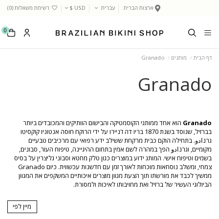
ארצות הברית
עברית
USD $
רשימת משאלות (
0
)
0
דף הבית
מותגים
Granado
Granado
Granado
הוא אחד ממותגי הקוסמטיקה והבישום הוותיקים והמכובדים ביותר
בברזיל, שנוסד בשנת 1870 בריו דה ז'ניירו על ידי הרוקח חוסה אנטוניו קוקסיטו
גרנادو. בתחילה הוקם כבית מרקחת ששילב ידע רפואי עם מרכיבים טבעיים
מקומיים, וגרנادو הפך במהרה לשם אמין בתחום ההיגיינה, טיפוח העור, סבונים,
בשמים וטיפוח אישי. המותג ידוע במוצרים כגון טלק מחטא וסבוני גליצרין על בסיס
צמחי, ומשלב נוסחאות מוכחות לאורך זמן עם חדשנות עכשווית. כיום Granado
ממשיך לכבד את מורשתו תוך הצעת מגוון מוצרים איכותיים המשקפים את המגוון
הביולוגי העשיר של ברזיל ואת מחויבותו לאיכות ולמסורת.
מיין לפי