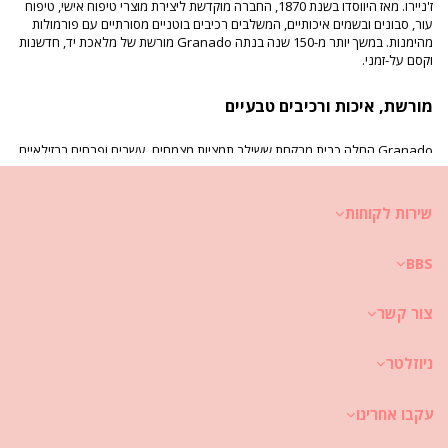
ז'ניירו. מאז היווסדו בשנת 1870, החברה מוקדשת ליצירת מוצרי טיפוח אישי, טיפוח
עור, סבונים ובשמים איכותיים, המשלבים רכיבים בוטניים מסורתיים עם פורמולות
מהימנות. במשך יותר מ-150 שנה בנתה Granado מורשת של מלאכת יד, חדשנות
וקסם על-זמני.
מורשת, איכות ורכיבים טבעיים
Granado החלה כבית מרקחת ששילב תמציות מצמחים, עשבים ופרחים ברזילאיים
בתרופות, סבונים ומוצרי טיפוח. המותג הפך לאהוב בקרב המקומיים ואף מונה לספק
רשמי של משפחת המלוכה הברזילאית במאה ה-19. רבות מהפורמולות הקלאסיות
שלו, כגון טלק מחטא וסבוני גליצרין על בסיס צמחי, נותרו פופולריות גם כיום
שירות לקוחות
ומשקפות מסורת ויעילות כאחד.
BBS
מגוון רחב של מוצרי טיפוח אישי
כיום, מגוון המוצרים של Granado כולל סבונים ריחניים, מוצרי טיפוח לגוף, טיפוח
צור קשר
עור, בשמים, ניחוחות לבית ועוד. מתוך מחויבות לאיכות ולחדשנות, המותג ממשיך
לפתח את קולקציותיו תוך כיבוד המורשת והקפדה על פרטים, מה שהופך את מוצריו
ניוזלטר
לאהובים על פני דורות.
הכרה ונוכחות בינלאומית
עקבו אחרינו