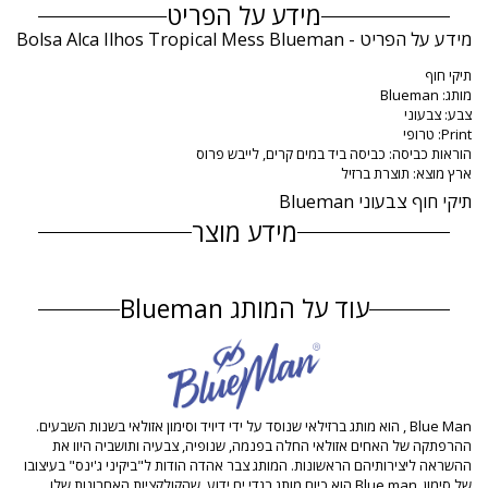
מידע על הפריט
מידע על הפריט - Bolsa Alca Ilhos Tropical Mess Blueman
תיקי חוף
מותג: Blueman
צבע: צבעוני
Print: טרופי
הוראות כביסה: כביסה ביד במים קרים, לייבש פרוס
ארץ מוצא: תוצרת ברזיל
תיקי חוף צבעוני Blueman
מידע מוצר
מדור: נשים, תיקי חוף
החבילה כוללת: 1 x תיקי חוף (אביזרים אחרים שאינם כלולים)
עוד על המותג Blueman
HS CODE: 4202.12.1000
SKU: 1987002399
EAN: מידה יחידה (7891234742742)
סימוכין להדפסה: BLUEMAN 2022 TROPICAL MESS
סימוכין ספק: AP.10.0345
משקל: 300g / 0.66lb / 10.58oz
ההדפסה אינה מדויקת ועלולה להשתנות בהתאם ‏לגזירה
Blue Man , הוא מותג ברזילאי שנוסד על ידי דיויד וסימון אזולאי בשנות השבעים.
תמונות משודרגות
ההרפתקה של האחים אזולאי החלה בפנמה, שנופיה, צבעיה ותושביה היוו את
הוראות כביסה וטיפול
ההשראה ליצירותיהם הראשונות. המותג צבר אהדה הודות ל"ביקיני ג'ינס" בעיצובו
של סימון. Blue man הוא כיום מותג בגדי ים ידוע, שהקולקציות האחרונות שלו