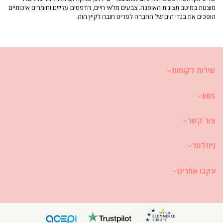
הוראות טיפול עבור: ‏ Blueman Bolsa Alca Ilhos Tropical
מוצגות במיטב תצוגות האופנה. צבעים מלאי חיים, הדפסים עליזים וחומרים איכותיים
Mess
הופכים את בגדי הים של החברה לפריט חובה לקיץ הזה.
יש לנער את החול.
תיקי פלסטיק: יש לשטוף עם מים פושרים וסבון.
תיקים עשויים טקסטיל: יש לשאוב את החול, ולאחר מכן יש לשטוף ביד או במכונת
שירות לקוחות
כביסה בהתאם לנאמר בתווית השימוש.
תיקים עשויים קש: יש להבריש החוצה את הלכלוך, יש להשתמש בעמילן או אבקת
BBS
טלק עבור כתמים שמנוניים. לכתמים האחרים יש להשתמש במטלית, מים ומי חמצן.
יש לייבש במקום מוצל.
צור קשר
ניוזלטר
עקבו אחרינו