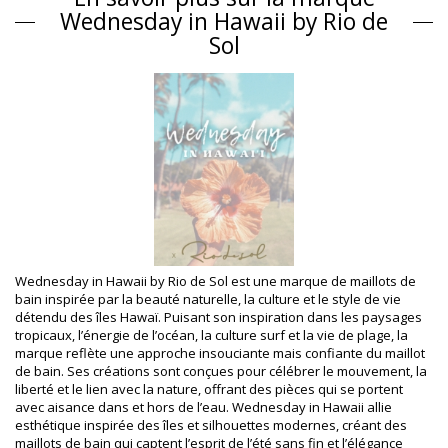
Rio de Sol HAWAII
Wednesday in Hawaii by Rio de
Matière(s)
Sol
Matière(s): 84% Biodegradable Nylon (AMNI SOUL ECO), 16%
Spandex (LYCRA) - OEKO-TEX - Chlorine Resistant
Doublure: 84% Biodegradable Nylon (AMNI SOUL ECO), 16%
Spandex (LYCRA) - OEKO-TEX - Chlorine Resistant
Protection UV: UPF 50+
Informations sur le produit
Département: Femme, Maillot de bain 1 pièce
Ce produit comprend: 1 x Maillot de bain 1 pièce (Autres
accessoires non inclus)
HS CODE (Code douanes): 6112.41.0010
SKU: 1981124843
Wednesday in Hawaii by Rio de Sol est une marque de maillots de
EAN: S (7899810396396), M (7899810396532), L (7899810396549),
bain inspirée par la beauté naturelle, la culture et le style de vie
XL (7899810396556)
détendu des îles Hawaï. Puisant son inspiration dans les paysages
Poids: 115g / 0.25lb / 4.06oz
tropicaux, l’énergie de l’océan, la culture surf et la vie de plage, la
Photos retouchées
marque reflète une approche insouciante mais confiante du maillot
Instructions de lavage et
de bain. Ses créations sont conçues pour célébrer le mouvement, la
d'entretien
liberté et le lien avec la nature, offrant des pièces qui se portent
avec aisance dans et hors de l’eau. Wednesday in Hawaii allie
Instructions d'entretien pour: Wednesday in Hawaii by
esthétique inspirée des îles et silhouettes modernes, créant des
Rio de Sol Hibiscus Kona
maillots de bain qui captent l’esprit de l’été sans fin et l’élégance