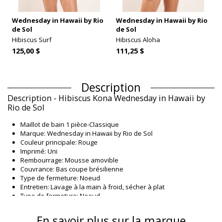
Wednesday in Hawaii by Rio
Wednesday in Hawaii by Rio
de Sol
de Sol
Hibiscus Surf
Hibiscus Aloha
125,00 $
111,25 $
Description
Description - Hibiscus Kona Wednesday in Hawaii by
Rio de Sol
Maillot de bain 1 pièce-Classique
Marque: Wednesday in Hawaii by Rio de Sol
Couleur principale: Rouge
Imprimé: Uni
Rembourrage: Mousse amovible
Couvrance: Bas coupe brésilienne
Type de fermeture: Noeud
Entretien: Lavage à la main à froid, sécher à plat
Type de fermeture: Noeud
Origine: Fabriqué au Brésil
Maillot de bain 1 pièce Rouge Wednesday in Hawaii by
En savoir plus sur la marque