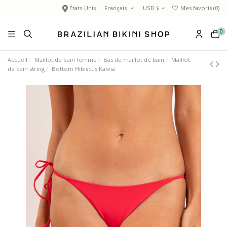
États-Unis
Français
USD $
Mes favoris (
0
)
0
Accueil
Maillot de bain femme
Bas de maillot de bain
Maillot
de bain string
Bottom Hibiscus Kaleia