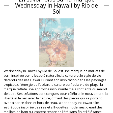
Matière(s)
Wednesday in Hawaii by Rio de
Matière(s): 84% Biodegradable Nylon (AMNI SOUL ECO), 16%
Sol
Spandex (LYCRA) - OEKO-TEX - Chlorine Resistant
Doublure: 84% Biodegradable Nylon (AMNI SOUL ECO), 16%
Spandex (LYCRA) - OEKO-TEX - Chlorine Resistant
Protection UV: UPF 50+
Informations sur le produit
Département: Femme, Bas de maillot de bain
Ce produit comprend: 1 x Bas de maillot de bain (Autres
accessoires non inclus)
HS CODE (Code douanes): 6112.41.0010
SKU: 1981124886
EAN: XS (7899810394460), S (7899810394477), M (7899810394484),
L (7899810394491)
Wednesday in Hawaii by Rio de Sol est une marque de maillots de
Poids: 45g / 0.1lb / 1.59oz
bain inspirée par la beauté naturelle, la culture et le style de vie
Photos retouchées
détendu des îles Hawaï. Puisant son inspiration dans les paysages
Instructions de lavage et
tropicaux, l’énergie de l’océan, la culture surf et la vie de plage, la
d'entretien
marque reflète une approche insouciante mais confiante du maillot
de bain. Ses créations sont conçues pour célébrer le mouvement, la
Instructions d'entretien pour: Wednesday in Hawaii by
liberté et le lien avec la nature, offrant des pièces qui se portent
Rio de Sol Bottom Hibiscus Kaleia
avec aisance dans et hors de l’eau. Wednesday in Hawaii allie
Vous voulez profiter de votre nouveau bikini pour quelques saisons
esthétique inspirée des îles et silhouettes modernes, créant des
? Si c'est le cas, vous devez apprendre à en prendre soin. La qualité
maillots de bain qui captent l’esprit de l’été sans fin et l’élégance