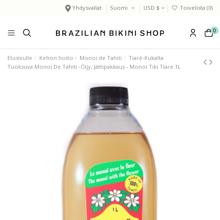
Yhdysvallat
Suomi
USD $
Toivelista (
0
)
0
Etusivulle
Kehon hoito
Monoi de Tahiti
Tiaré-Kukalta
Tuoksuva Monoï De Tahiti -Öljy, Jättipakkaus - Monoi Tiki Tiare 1L