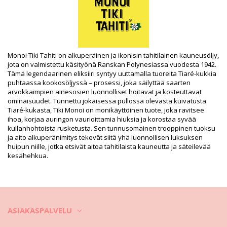
Osasto: Unisex, Monoï-öljyt
Paketti sisältää: 1 x Monoï-öljyt (Muut tarvikkeet eivät sisälly
toimitukseen)
HS CODE: 330499
SKU: 1974062
EAN: Koko uniikki (3504750011110)
Monoi Tiki Tahiti on alkuperäinen ja ikonisin tahitilainen kauneusöljy,
Toimittajan viite: 1MB1
jota on valmistettu käsityönä Ranskan Polynesiassa vuodesta 1942.
Paino: 1200g / 2.64lb / 42.33oz
Tämä legendaarinen eliksiiri syntyy uuttamalla tuoreita Tiaré-kukkia
Retusoituja kuvia
puhtaassa kookosöljyssä – prosessi, joka säilyttää saarten
arvokkaimpien ainesosien luonnolliset hoitavat ja kosteuttavat
Pesu- ja hoito-ohjeet
ominaisuudet. Tunnettu jokaisessa pullossa olevasta kuivatusta
Hoito-ohjeet: Tiki Monoi Tiki Tiare 1L
Tiaré-kukasta, Tiki Monoi on monikäyttöinen tuote, joka ravitsee
ihoa, korjaa auringon vaurioittamia hiuksia ja korostaa syvää
kullanhohtoista rusketusta. Sen tunnusomainen trooppinen tuoksu
ja aito alkuperänimitys tekevät siitä yhä luonnollisen luksuksen
huipun niille, jotka etsivät aitoa tahitilaista kauneutta ja säteilevää
kesähehkua.
ASIAKASPALVELU