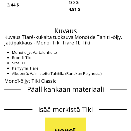
130 Gr
3,44 $
4,81 $
Kuvaus
Kuvaus Tiaré-kukalta tuoksuva Monoï de Tahiti -öljy,
jättipakkaus - Monoi Tiki Tiare 1L Tiki
Monoï-öljyt-Vartalonhoito
Brandi: Tiki
Size: 1 L
Parfyymi: Tiare
Alkuperä: Valmistettu Tahitilla (Ranskan Polynesia)
Monoï-öljyt Tiki Classic
Päällikankaan materiaali
Päällikankaan materiaali: 99% Monoï de Tahiti Appellation of
Origin (AO). Cocos nucifera (coconut) oil, Gardenia Taitensis
isää merkistä Tiki
Flower Extract, Parfum (Fragrance), Tocopherol (Vitamin E), Amyl
cinnamal, Benzyl Alcohol, Benzyl benzoate, Benzyl salicylate,
Citronellol, Citrus Aurantium B
Tuotetiedot