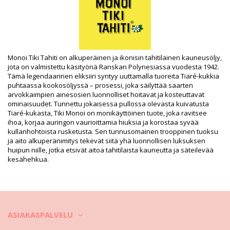
Paketti sisältää: 1 x Monoï-öljyt (Muut tarvikkeet eivät sisälly
toimitukseen)
HS CODE: 330499
SKU: 350475001101
EAN: Koko uniikki (3504750011011)
Toimittajan viite: 1MB
Monoi Tiki Tahiti on alkuperäinen ja ikonisin tahitilainen kauneusöljy,
Paino: 130g / 0.29lb / 4.59oz
jota on valmistettu käsityönä Ranskan Polynesiassa vuodesta 1942.
Retusoituja kuvia
Tämä legendaarinen eliksiiri syntyy uuttamalla tuoreita Tiaré-kukkia
Pesu- ja hoito-ohjeet
puhtaassa kookosöljyssä – prosessi, joka säilyttää saarten
arvokkaimpien ainesosien luonnolliset hoitavat ja kosteuttavat
Hoito-ohjeet: Tiki Tiki Monoi Tiare 120 Ml
ominaisuudet. Tunnettu jokaisessa pullossa olevasta kuivatusta
Tiaré-kukasta, Tiki Monoi on monikäyttöinen tuote, joka ravitsee
ihoa, korjaa auringon vaurioittamia hiuksia ja korostaa syvää
kullanhohtoista rusketusta. Sen tunnusomainen trooppinen tuoksu
ja aito alkuperänimitys tekevät siitä yhä luonnollisen luksuksen
huipun niille, jotka etsivät aitoa tahitilaista kauneutta ja säteilevää
kesähehkua.
ASIAKASPALVELU