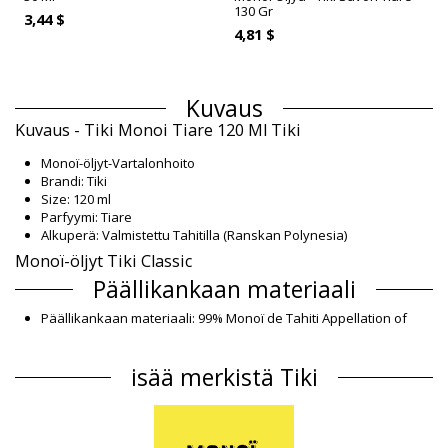
130 Gr
3,44 $
4,81 $
Kuvaus
Kuvaus - Tiki Monoi Tiare 120 Ml Tiki
Monoï-öljyt-Vartalonhoito
Brandi: Tiki
Size: 120 ml
Parfyymi: Tiare
Alkuperä: Valmistettu Tahitilla (Ranskan Polynesia)
Monoï-öljyt Tiki Classic
Päällikankaan materiaali
Päällikankaan materiaali: 99% Monoï de Tahiti Appellation of
Origin (AO). Cocos nucifera (coconut) oil, Gardenia Taitensis
Flower Extract, Parfum (Fragrance), Tocopherol (Vitamin E), Amyl
isää merkistä Tiki
cinnamal, Benzyl Alcohol, Benzyl benzoate, Benzyl salicylate,
Citronellol, Citrus Aurantium B
Tuotetiedot
Osasto: Unisex, Monoï-öljyt