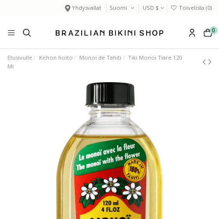
Yhdysvallat
Suomi
USD $
Toivelista (
0
)
0
Etusivulle
Kehon hoito
Monoi de Tahiti
Tiki Monoi Tiare 120
Ml