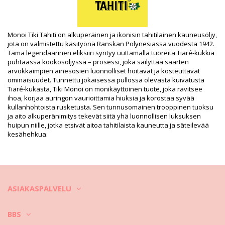
HS CODE: 330499
SKU: 3076003300054
EAN: Koko uniikki (3504750011400)
Toimittajan viite: 1MAC
Monoi Tiki Tahiti on alkuperäinen ja ikonisin tahitilainen kauneusöljy,
Paino: 130g / 0.29lb / 4.59oz
jota on valmistettu käsityönä Ranskan Polynesiassa vuodesta 1942.
Retusoituja kuvia
Tämä legendaarinen eliksiiri syntyy uuttamalla tuoreita Tiaré-kukkia
Pesu- ja hoito-ohjeet
puhtaassa kookosöljyssä – prosessi, joka säilyttää saarten
arvokkaimpien ainesosien luonnolliset hoitavat ja kosteuttavat
Hoito-ohjeet: Tiki Monoi Capillare 120Ml
ominaisuudet. Tunnettu jokaisessa pullossa olevasta kuivatusta
Tiaré-kukasta, Tiki Monoi on monikäyttöinen tuote, joka ravitsee
ihoa, korjaa auringon vaurioittamia hiuksia ja korostaa syvää
kullanhohtoista rusketusta. Sen tunnusomainen trooppinen tuoksu
ja aito alkuperänimitys tekevät siitä yhä luonnollisen luksuksen
huipun niille, jotka etsivät aitoa tahitilaista kauneutta ja säteilevää
kesähehkua.
ASIAKASPALVELU
BBS