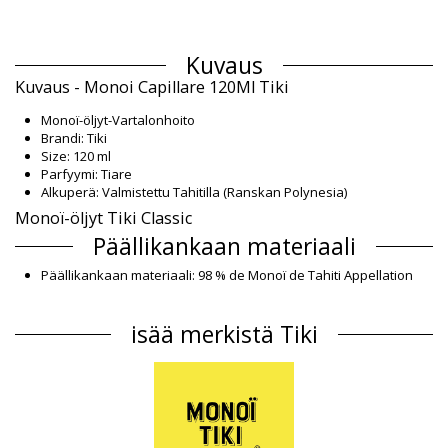
Kuvaus
Kuvaus - Monoi Capillare 120Ml Tiki
Monoï-öljyt-Vartalonhoito
Brandi: Tiki
Size: 120 ml
Parfyymi: Tiare
Alkuperä: Valmistettu Tahitilla (Ranskan Polynesia)
Monoï-öljyt Tiki Classic
Päällikankaan materiaali
Päällikankaan materiaali: 98 % de Monoï de Tahiti Appellation
d'Origine ECOCERT COSMOS. Coconut (Cocos nucifera) oil, tiare
(Gardenia tahitensis) flower, Fragrance, Tocopherol,
isää merkistä Tiki
Rosamarinus officinalis oil, Lavandula angustifolia oil, Citrus
medica oil, Cymbopogon flexuosus o
Tuotetiedot
Osasto: Naiset, Monoï-öljyt
Paketti sisältää: 1 x Monoï-öljyt (Muut tarvikkeet eivät sisälly
toimitukseen)