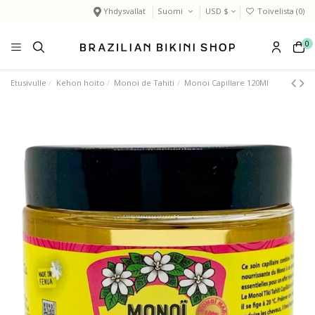
Yhdysvallat
Suomi
USD $
Toivelista (
0
)
0
Etusivulle
Kehon hoito
Monoi de Tahiti
Monoi Capillare 120Ml