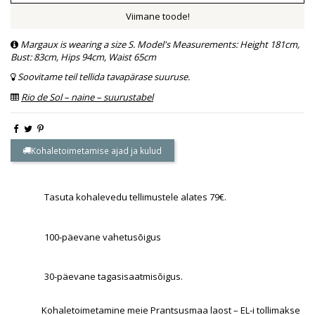
Viimane toode!
Margaux is wearing a size S. Model's Measurements: Height 181cm,
Bust: 83cm, Hips 94cm, Waist 65cm
Soovitame teil tellida tavapärase suuruse.
Rio de Sol – naine – suurustabel
Kohaletoimetamise ajad ja kulud
Tasuta kohalevedu tellimustele alates 79€.
100-päevane vahetusõigus
30-päevane tagasisaatmisõigus.
Kohaletoimetamine meie Prantsusmaa laost – EL-i tollimakse