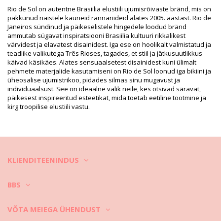
Tootekirjeldus
Rio de Sol on autentne Brasiilia elustiili ujumisrõivaste bränd, mis on
pakkunud naistele kauneid rannariideid alates 2005. aastast. Rio de
Osakond: Naistele, Ülaosa
Janeiros sündinud ja päikeselistele hingedele loodud bränd
Paki sisu: 1 x Ülaosa (Muid lisasid komplekt ei sisalda)
ammutab sügavat inspiratsiooni Brasiilia kultuuri rikkalikest
HS CODE: 6112.41.0010
värvidest ja elavatest disainidest. Iga ese on hoolikalt valmistatud ja
SKU: 1981127966
teadlike valikutega Três Rioses, tagades, et stiil ja jätkusuutlikkus
EAN: S (7899810479860), M (7899810479853), L (7899810479723)
käivad käsikäes. Alates sensuaalsetest disainidest kuni ülimalt
Kaal: 55g / 0.12lb / 1.94oz
pehmete materjalide kasutamiseni on Rio de Sol loonud iga bikiini ja
Viimistletud fotod
üheosalise ujumistrikoo, pidades silmas sinu mugavust ja
Pesemis- ja hooldusjuhised
individuaalsust. See on ideaalne valik neile, kes otsivad säravat,
päikesest inspireeritud esteetikat, mida toetab eetiline tootmine ja
Hooldusjuhised tootele: Rio de Sol Top King Tri-Mini
kirg troopilise elustiili vastu.
Kas soovite nautida oma uusi bikiine mitu hooaega? Sel juhul peate
õppima neid õigesti hooldama. Kui soovite oma uusi bikiine
kasutada rohkem kui ühe suve, siis peavad need olema valmistatud
kvaliteetsest riidest, ent kuidas hoida neid kaunitena mitu aastat?
Esiteks: vältige karedaid pindu. Istuge ja lamage alati rätiku peal.
KLIENDITEENINDUS
Otsene kokkupuude selliste pindadega nagu betoon, kivid (nt
ujumisbasseini servad) või puit (pinnud!) võivad kahjustada teie
BBS
ujumisriiete pehmet riiet.
Kuidas pesta? Loputage bikiine pärast iga kasutuskorda puhta
VÕTA MEIEGA ÜHENDUST
mageda veega. Me soovitame pesta neid alati käsitsi. Ärge kunagi
kasutage tugevatoimelisi pesuvahendeid nagu plekieemaldid.