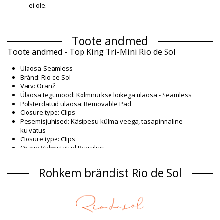
ei ole.
Toote andmed
Toote andmed - Top King Tri-Mini Rio de Sol
Ülaosa-Seamless
Bränd: Rio de Sol
Värv: Oranž
Ülaosa tegumood: Kolmnurkse lõikega ülaosa - Seamless
Polsterdatud ülaosa: Removable Pad
Closure type: Clips
Pesemisjuhised: Käsipesu külma veega, tasapinnaline
kuivatus
Closure type: Clips
Origin: Valmistatud Brasiilias
Ülaosa Oranž Rio de Sol BBSWIM
Rohkem brändist Rio de Sol
Koostis
Koostis: 84% Nylon, 16% Spandex (LYCRA) - OEKO-TEX - Chlorine
Resistant
Vooder: 84% Polyamide, 16% Elastane - Oeko-Tex
UV Protection: UPF 50+