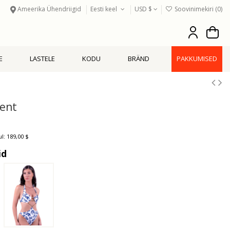
Ameerika Ühendriigid
Eesti keel
USD $
Soovinimekiri (
0
)
E
LASTELE
KODU
BRÄND
PAKKUMISED
ent
l: 189,00 $
id