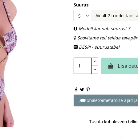
Suurus
Ainult 2 toodet laos a
Modell kannab suurust S.
Soovitame teil tellida tavapä
DESPI - suurustabel
Lisa ost
Kohaletoimetamise ajad ja
Tasuta kohalevedu tellim