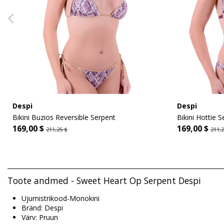
Despi
Despi
Bikini Buzios Reversible Serpent
Bikini Hottie S
169,00 $
169,00 $
211,25 $
211,2
Toote andmed - Sweet Heart Op Serpent Despi
Ujumistrikood-Monokini
Bränd: Despi
Värv: Pruun