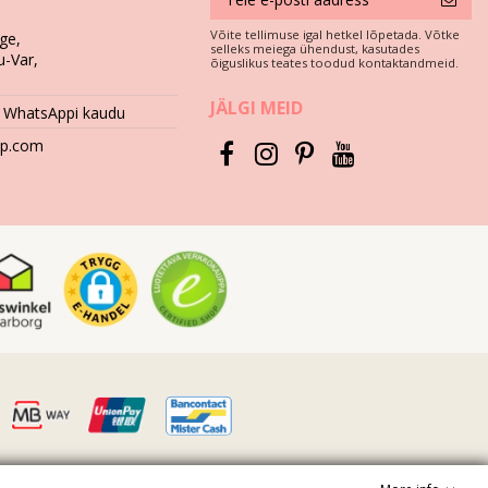
Võite tellimuse igal hetkel lõpetada. Võtke
ge,
selleks meiega ühendust, kasutades
u-Var,
õiguslikus teates toodud kontaktandmeid.
da rohkem kui ühe suve, siis peavad need olema valmistatud
JÄLGI MEID
 WhatsAppi kaudu
eini servad) või puit (pinnud!) võivad kahjustada teie ujumisriiete
hop.com
age tugevatoimelisi pesuvahendeid nagu plekieemaldid. Kasutage
uta trükipiltide ja mustrite värvust. Ning kui teie bikiinid on
 võite kahjustada värvi. Soovitame teil võtta ühendust kohaliku
 eemaldada liigne vesi. Seejärel pange ujumisriided rätikule ja laske