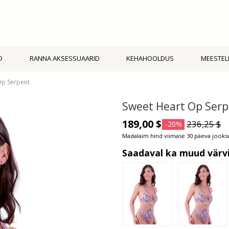
D
RANNA AKSESSUAARID
KEHAHOOLDUS
MEESTEL
Op Serpent
Sweet Heart Op Serp
189,00 $
236,25 $
-20%
Madalaim hind viimase 30 päeva jooksu
Saadaval ka muud värv