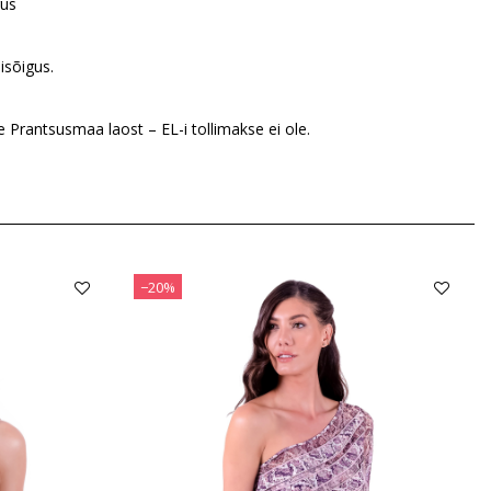
gus
isõigus.
Prantsusmaa laost – EL-i tollimakse ei ole.
−20%