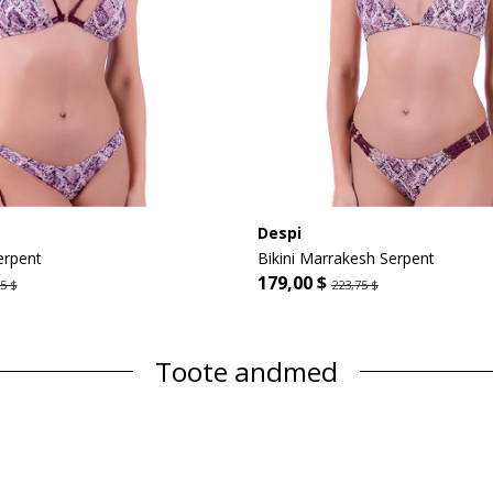
Despi
erpent
Bikini Marrakesh Serpent
179,00 $
5 $
223,75 $
Toote andmed