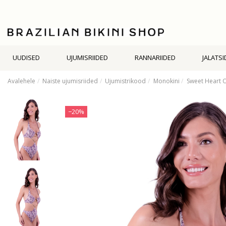
UUDISED
UJUMISRIIDED
RANNARIIDED
JALATSI
Avalehele
Naiste ujumisriided
Ujumistrikood
Monokini
Sweet Heart 
−20%