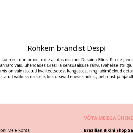
Rohkem brändist Despi
Koostis
a kuurordimoe bränd, mille asutas disainer Despina Filios. Rio de Jan
 rannarõivaid, ühendades Brasiilia sensuaalsuse rahvusvahelise stiiliga.
 mis on valmistatud kvaliteetsetest kangastest ning läbimõeldud deta
Tootekirjeldus
istatud valikuks naistele, kes otsivad enesekindlust, pehmust ja ajatul
551), XL (7899677882582)
VÕTA MEIEGA ÜHEN
ooni Meie Kohta
Brazilian Bikini Shop Sa