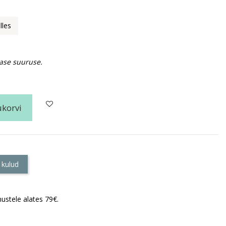
lles
rase suuruse.
ukorvi
 kulud
ustele alates 79€.