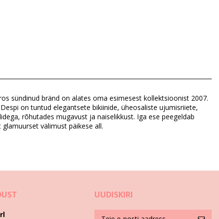
eiros sündinud bränd on alates oma esimesest kollektsioonist 2007.
 Despi on tuntud elegantsete bikiinide, üheosaliste ujumisriiete,
ilidega, rõhutades mugavust ja naiselikkust. Iga ese peegeldab
t glamuurset välimust päikese all.
DUST
UUDISKIRI
rl