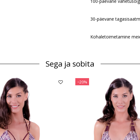
100-päevane vahetusõi
30-päevane tagasisaatm
Kohaletoimetamine meie 
Sega ja sobita
−20%