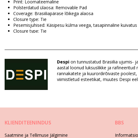
Print: Loomateemaline
Polsterdatud ülaosa: Removable Pad
Coverage: Brasiiliapärase lõikega alaosa
Closure type: Tie
Pesemisjuhised: Käsipesu külma veega, tasapinnaline kuivatus
Closure type: Tie
Origin: Valmistatud Brasiilias
Ujumistrikood Pruun Despi
Despi
on tunnustatud Brasiilia ujumis- j
Koostis: 85% Polyamide, 15% Elastane
aastal loonud luksuslikke ja rafineeritud
Vooder: 100% Polyamide
rannakatete ja kuurordirõivaste poolest,
viimistletud esteetikat, muutes Despi eel
Osakond: Naistele, Ujumistrikood
Paki sisu: 1 x Ujumistrikood (Muid lisasid komplekt ei sisalda)
HS CODE: 6112.41.0010
SKU: 1981123351
EAN: S (7899677882575), M (7899677882568), L (7899677882
Tarnija viide: 1160BB-11
KLIENDITEENINDUS
BBS
Kaal: 115g / 0.25lb / 4.06oz
Print ei ole täpne ja võib olenevalt lõikest varieeruda
Saatmine ja Tellimuse Jälgimine
Informatsi
Viimistletud fotod