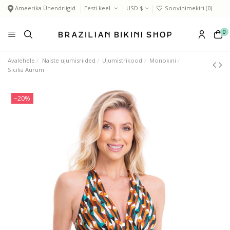
Ameerika Ühendriigid
Eesti keel
USD $
Soovinimekiri (
0
)
0
Avalehele
Naiste ujumisriided
Ujumistrikood
Monokini
Sicilia Aurum
−20%