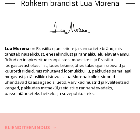
Ujumistrikood Mitmevärviline Lua Morena
Rohkem brändist Lua Morena
Koostis
Koostis: 87% Polyamide, 13% Elastane
Vooder: 88% Polyamide, 12% Elastane
Tootekirjeldus
Osakond: Naistele, Ujumistrikood
Paki sisu: 1 x Ujumistrikood (Muid lisasid komplekt ei sisalda)
Lua Morena
on Brasiilia ujumisriiete ja rannariiete bränd, mis
HS CODE: 6112.41.0010
tähistab naiselikkust, enesekindlust ja rannaliku elu elavat vaimu.
SKU: 1981123267
Bränd on inspireeritud troopilistest maastikest ja Brasiilia
EAN: XS (7899818620967), S (7899670743712), M (7899670743781),
lõõgastavast elustiilist, luues bikiine, ühes tükis ujumisrõivaid ja
L (7899670743866), XL (7899670743941)
kuurordi riideid, mis rõhutavad loomulikku ilu, pakkudes samal ajal
Tarnija viide: 31351042
mugavust ja täiuslikku istuvust. Lua Morena kollektsioonid
Kaal: 115g / 0.25lb / 4.06oz
ühendavad kaasaegsed siluetid, värvikad mustrid ja kvaliteetsed
Print ei ole täpne ja võib olenevalt lõikest varieeruda
kangad, pakkudes mitmekülgseid stiile rannapäevadeks,
Viimistletud fotod
basseiniäärseteks hetkeks ja suvepuhkusteks.
Pesemis- ja hooldusjuhised
Hooldusjuhised tootele: Lua Morena Sicilia Aurum
Kas soovite nautida oma uusi bikiine mitu hooaega? Sel juhul peate
õppima neid õigesti hooldama. Kui soovite oma uusi bikiine
KLIENDITEENINDUS
kasutada rohkem kui ühe suve, siis peavad need olema valmistatud
kvaliteetsest riidest, ent kuidas hoida neid kaunitena mitu aastat?