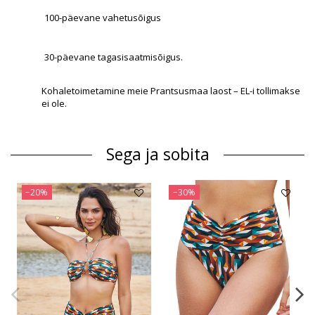
100-päevane vahetusõigus
30-päevane tagasisaatmisõigus.
Kohaletoimetamine meie Prantsusmaa laost – EL-i tollimakse
ei ole.
Sega ja sobita
−20%
−30%