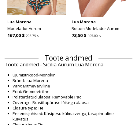
Lua Morena
Lua Morena
Modelador Aurum
Bottom Modelador Aurum
167,00 $
73,50 $
208,75 $
105,00 $
Toote andmed
Toote andmed - Sicilia Aurum Lua Morena
Ujumistrikood-Monokini
Bränd: Lua Morena
Värv: Mitmevärviline
Print: Geomeetriline
Polsterdatud ülaosa: Removable Pad
Coverage: Brasiiliapärase lõikega alaosa
Closure type: Tie
Pesemisjuhised: Käsipesu külma veega, tasapinnaline
kuivatus
Closure type: Tie
Origin: Valmistatud Brasiilias