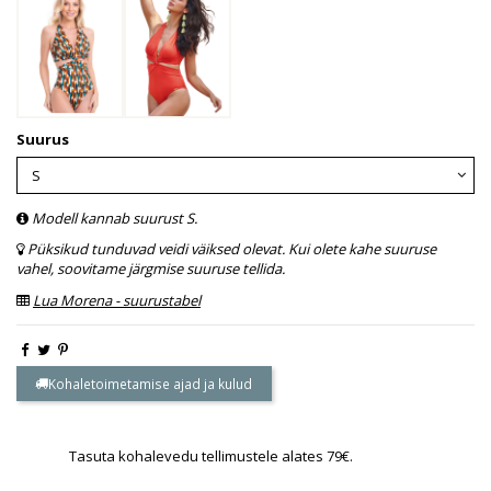
Suurus
Modell kannab suurust S.
Püksikud tunduvad veidi väiksed olevat. Kui olete kahe suuruse
vahel, soovitame järgmise suuruse tellida.
Lua Morena - suurustabel
Kohaletoimetamise ajad ja kulud
Tasuta kohalevedu tellimustele alates 79€.