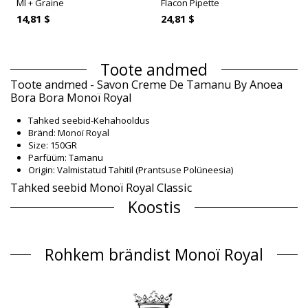
Ml + Graine
Flacon Pipette
14,81 $
24,81 $
Toote andmed
Toote andmed - Savon Creme De Tamanu By Anoea
Bora Bora Monoï Royal
Tahked seebid-Kehahooldus
Bränd: Monoï Royal
Size: 150GR
Parfüüm: Tamanu
Origin: Valmistatud Tahitil (Prantsuse Polüneesia)
Tahked seebid Monoï Royal Classic
Koostis
Koostis: Cocos nucifera oil , aqua, sodium hydroxide ,
calophyllum inophyllum seed oil
Rohkem brändist Monoï Royal
Tootekirjeldus
Osakond: Unisex, Tahked seebid
Paki sisu: 1 x Tahked seebid (Muid lisasid komplekt ei sisalda)
HS CODE: 330499