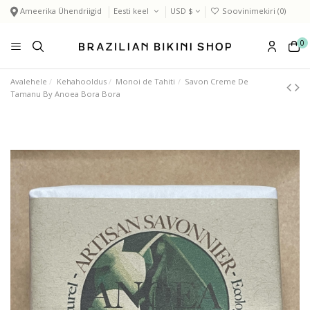
Ameerika Ühendriigid
Eesti keel
USD $
Soovinimekiri (
0
)
0
Avalehele
Kehahooldus
Monoi de Tahiti
Savon Creme De
Tamanu By Anoea Bora Bora