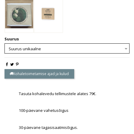
Suurus
Kohaletoimetamise ajad ja kulud
Tasuta kohalevedu tellimustele alates 79€.
100-päevane vahetusõigus
30-päevane tagasisaatmisõigus.