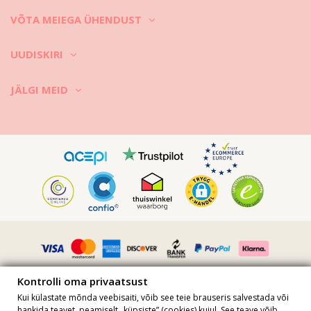
VÕTA MEIEGA ÜHENDUST
UUDISKIRI
JÄLGI MEID
Kontrolli oma privaatsust
Kui külastate mõnda veebisaiti, võib see teie brauseris salvestada või
hankida teavet, peamiselt „küpsiste” (cookies) kujul. See teave võib