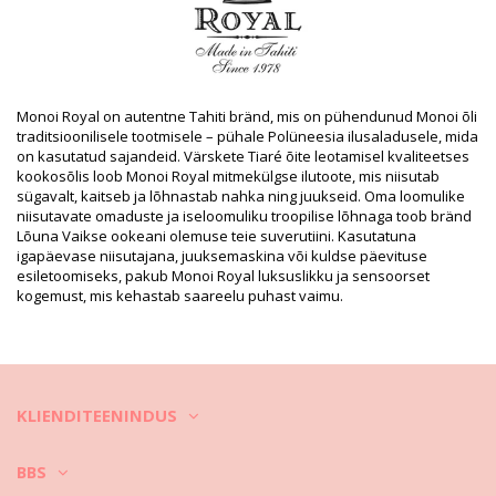
SKU: 1974148
EAN: Suurus unikaalne (7899650001191)
Tarnija viide: PS150RYTAM
Kaal: 130g / 0.29lb / 4.59oz
Viimistletud fotod
Monoi Royal on autentne Tahiti bränd, mis on pühendunud Monoi õli
Pesemis- ja hooldusjuhised
traditsioonilisele tootmisele – pühale Polüneesia ilusaladusele, mida
Hooldusjuhised tootele: Monoï Royal Savon Creme De
on kasutatud sajandeid. Värskete Tiaré õite leotamisel kvaliteetses
Tamanu By Anoea Bora Bora
kookosõlis loob Monoi Royal mitmekülgse ilutoote, mis niisutab
sügavalt, kaitseb ja lõhnastab nahka ning juukseid. Oma loomulike
niisutavate omaduste ja iseloomuliku troopilise lõhnaga toob bränd
Lõuna Vaikse ookeani olemuse teie suverutiini. Kasutatuna
igapäevase niisutajana, juuksemaskina või kuldse päevituse
esiletoomiseks, pakub Monoi Royal luksuslikku ja sensoorset
kogemust, mis kehastab saareelu puhast vaimu.
KLIENDITEENINDUS
BBS