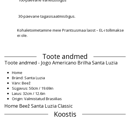
30-päevane tagasisaatmisõigus.
Kohaletoimetamine meie Prantsusmaa laost – EL-i tollimakse
ei ole.
Toote andmed
Toote andmed - Jogo Americano Brilha Santa Luzia
Home
Bränd: Santa Luzia
Värv: Beež
Sügavus: 50cm / 19.69in
Laius: 32cm / 12.6in
Origin: Valmistatud Brasiilias
Home Beež Santa Luzia Classic
Koostis
Koostis: 80% Organic/Bio Cotton, 20% Polyester