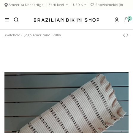
Ameerika Ühendriigid
Eesti keel
USD $
Soovinimekiri (
0
)
0
Avalehele
Jogo Americano Brilha