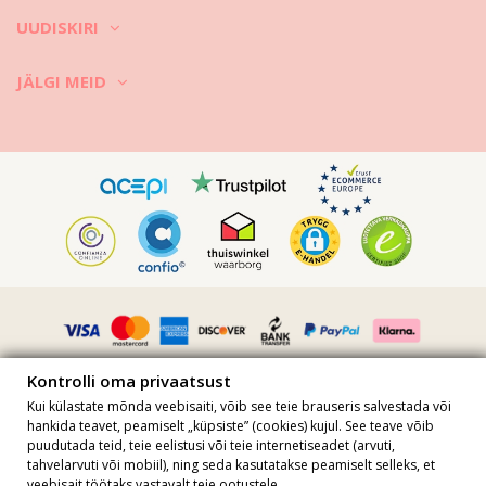
UUDISKIRI
JÄLGI MEID
Vimeo ID: 315624090
Kontrolli oma privaatsust
Kui külastate mõnda veebisaiti, võib see teie brauseris salvestada või
hankida teavet, peamiselt „küpsiste” (cookies) kujul. See teave võib
puudutada teid, teie eelistusi või teie internetiseadet (arvuti,
Kõik hinnad sisaldavad käibemaksu · KMKR nr FR36509778270 · Kõik
tahvelarvuti või mobiil), ning seda kasutatakse peamiselt selleks, et
õigused kaitstud ©2023 Brazilian Bikini Shop
veebisait töötaks vastavalt teie ootustele.