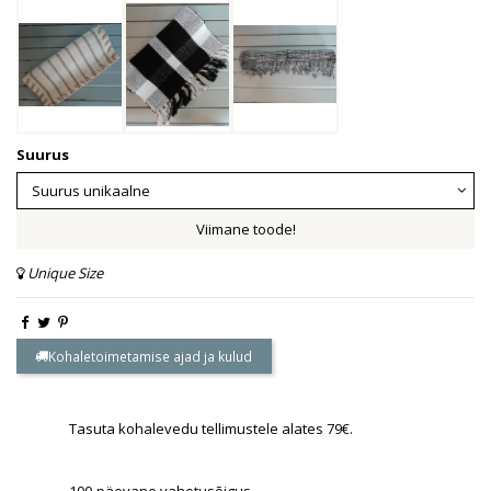
Suurus
Viimane toode!
Unique Size
Kohaletoimetamise ajad ja kulud
Tasuta kohalevedu tellimustele alates 79€.
100-päevane vahetusõigus