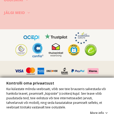
JÄLGI MEID
Kontrolli oma privaatsust
Kui külastate mõnda veebisaiti, võib see teie brauseris salvestada või
hankida teavet, peamiselt „küpsiste” (cookies) kujul. See teave võib
puudutada teid, teie eelistusi või teie internetiseadet (arvuti,
Kõik hinnad sisaldavad käibemaksu · KMKR nr FR36509778270 · Kõik
tahvelarvuti või mobiil), ning seda kasutatakse peamiselt selleks, et
õigused kaitstud ©2023 Brazilian Bikini Shop
veebisait töötaks vastavalt teie ootustele.
Site protected by reCAPTCHA.
Privacy
-
Terms
More info
Lisa ostukorvi