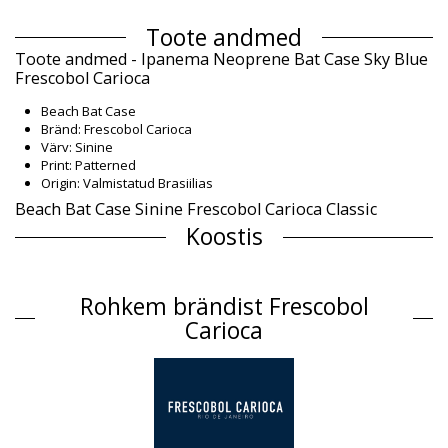
Toote andmed
Toote andmed - Ipanema Neoprene Bat Case Sky Blue
Frescobol Carioca
Beach Bat Case
Bränd: Frescobol Carioca
Värv: Sinine
Print: Patterned
Origin: Valmistatud Brasiilias
Beach Bat Case Sinine Frescobol Carioca Classic
Koostis
Koostis: 100% Neoprene
Tootekirjeldus
Rohkem brändist Frescobol
Osakond: Unisex, Beach Bat Case
Carioca
Paki sisu: 1 x Beach Bat Case (Muid lisasid komplekt ei sisalda)
HS CODE: 4202.12.1000
SKU: 1987002240
EAN: Suurus unikaalne (5056192053640)
Tarnija viide: 1816-171
Kaal: 450g / 0.99lb / 15.87oz