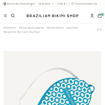
Ameerika Ühendriigid
Eesti keel
USD $
Soovinimekiri (
0
)
0
Avalehele
Ranna aksessuaarid
Rannareketid
Ipanema
Neoprene Bat Case Sky Blue