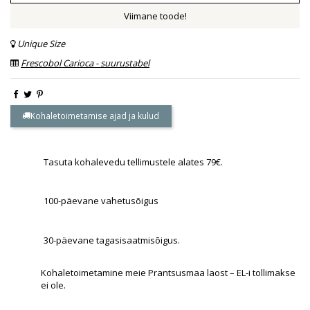
Viimane toode!
Unique Size
Frescobol Carioca - suurustabel
Kohaletoimetamise ajad ja kulud
Tasuta kohalevedu tellimustele alates 79€.
100-päevane vahetusõigus
30-päevane tagasisaatmisõigus.
Kohaletoimetamine meie Prantsusmaa laost – EL-i tollimakse
ei ole.