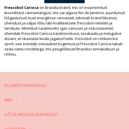
Print ei ole täpne ja võib olenevalt lõikest varieeruda
Viimistletud fotod
Frescobol Carioca
on Brasiilia bränd, mis on inspireeritud
Pesemis- ja hooldusjuhised
ikoonilisest rannamängust, mis sai alguse Rio de Janeiros. Juurdunud
lõõgastunud, kuid energilisse rannastiili, tähistab bränd liikumist,
Hooldusjuhised tootele: Frescobol Carioca Ipanema
ühendust ja väljas lõbu läbi kvaliteetsete frescobol-reketite ja
Neoprene Bat Case Sky Blue
tarvikute. Mõeldud nautimiseks igas vanuses ja oskustasemel,
Raputage kott liivast puhtaks.
ühendab Frescobol Carioca käsitööoskuse, tasakaalu ja mängulise
disaini, et rikastada liivale jagatud hetki. Frescobol on rohkem kui
Peske plastkotte sooja vee ja seebiga.
sport; see esindab sotsiaalset kogemust ja Frescobol Carioca tabab
seda vaimu toodetega, mis peegeldavad Brasiilia rannakultuuri ja
Riidest kotid: eemaldage liiv tolmuimejaga ning olenevalt
rõõmu.
hooldussildi juhistest peske käsitsi või pesumasinaga.
Õlgkotid: pühkige mustus harjaga maha, eemaldage rasvased plekid
maisitärklise või talgipulbriga. Muude plekkide eemaldamiseks
kasutage riidelappi, vett ja vesinikperoksiidi.
KLIENDITEENINDUS
Laske varjulises kohas kuivada.
BBS
VÕTA MEIEGA ÜHENDUST
UUDISKIRI