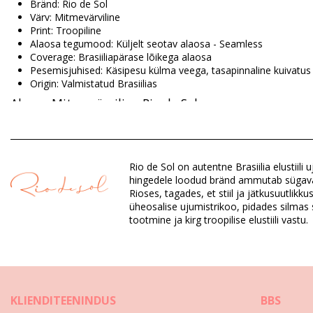
Bränd: Rio de Sol
Värv: Mitmevärviline
Print: Troopiline
Alaosa tegumood: Küljelt seotav alaosa - Seamless
Coverage: Brasiiliapärase lõikega alaosa
Pesemisjuhised: Käsipesu külma veega, tasapinnaline kuivatus
Origin: Valmistatud Brasiilias
Alaosa Mitmevärviline Rio de Sol
Koostis: 84% Biodegradable Nylon (AMNI SOUL ECO), 16% Spa
Vooder: 84% Biodegradable Nylon (AMNI SOUL ECO), 16% Span
Rio de Sol on autentne Brasiilia elustiil
UV Protection: UPF 50+
hingedele loodud bränd ammutab sügavat in
Rioses, tagades, et stiil ja jätkusuutlik
üheosalise ujumistrikoo, pidades silmas s
Osakond: Naistele, Alaosa
tootmine ja kirg troopilise elustiili vastu.
Paki sisu: 1 x Alaosa (Muid lisasid komplekt ei sisalda)
HS CODE: 6112.41.0010
SKU: 1981121372
EAN: XS (7899810303806), S (7899810303813), M (789981030
Kaal: 45g / 0.1lb / 1.59oz
Print ei ole täpne ja võib olenevalt lõikest varieeruda
KLIENDITEENINDUS
BBS
Viimistletud fotod