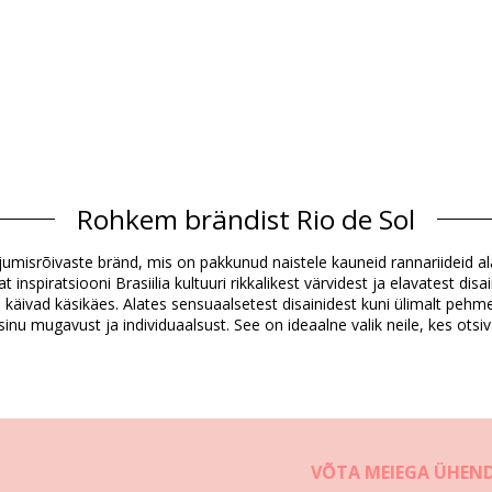
Koostis
Rohkem brändist Rio de Sol
ndex (LYCRA) - OEKO-TEX - Chlorine Resistant
dex (LYCRA) - OEKO-TEX - Chlorine Resistant
i ujumisrõivaste bränd, mis on pakkunud naistele kauneid rannariideid al
spiratsiooni Brasiilia kultuuri rikkalikest värvidest ja elavatest disai
Tootekirjeldus
kus käivad käsikäes. Alates sensuaalsetest disainidest kuni ülimalt pehm
inu mugavust ja individuaalsust. See on ideaalne valik neile, kes otsiv
3820), L (7899810303837), XL (7899810303844)
VÕTA MEIEGA ÜHEN