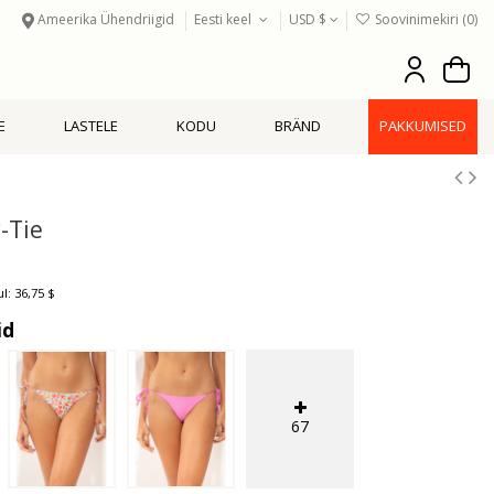
Ameerika Ühendriigid
Eesti keel
USD $
Soovinimekiri (
0
)
E
LASTELE
KODU
BRÄND
PAKKUMISED
-Tie
l: 36,75 $
id
67