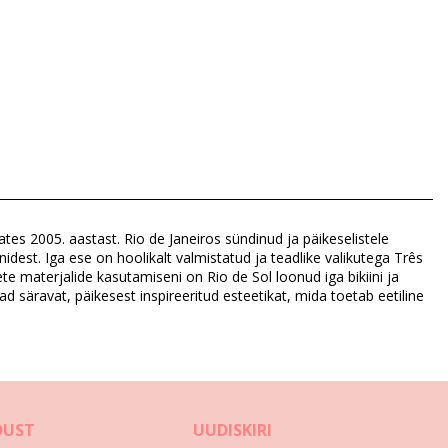
ates 2005. aastast. Rio de Janeiros sündinud ja päikeselistele
nidest. Iga ese on hoolikalt valmistatud ja teadlike valikutega Três
ete materjalide kasutamiseni on Rio de Sol loonud iga bikiini ja
ad säravat, päikesest inspireeritud esteetikat, mida toetab eetiline
DUST
UUDISKIRI