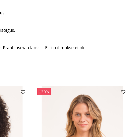
gus
isõigus.
Prantsusmaa laost – EL-i tollimakse ei ole.
−30%