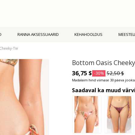
D
RANNA AKSESSUAARID
KEHAHOOLDUS
MEESTEL
Cheeky-Tie
Bottom Oasis Cheeky
36,75 $
52,50 $
-30%
Madalaim hind viimase 30 päeva jooksu
Saadaval ka muud värv