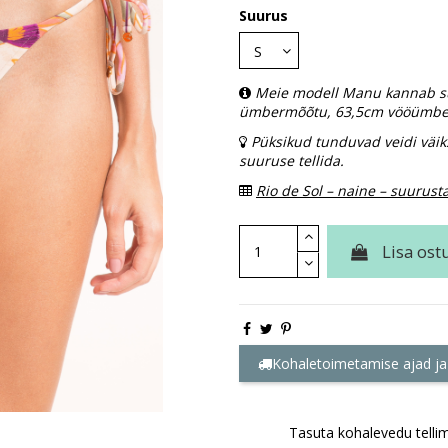
Suurus
Meie modell Manu kannab su
ümbermõõtu, 63,5cm vööümbe
Püksikud tunduvad veidi väik
suuruse tellida.
Rio de Sol – naine – suurust
Lisa ost
Kohaletoimetamise ajad ja
Tasuta kohalevedu tellim