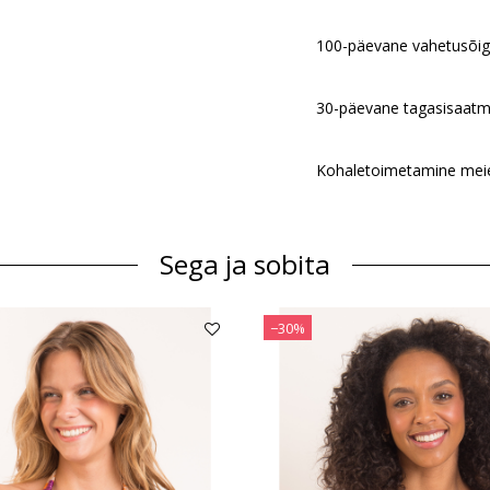
100-päevane vahetusõi
30-päevane tagasisaatm
Kohaletoimetamine meie 
Sega ja sobita
−30%