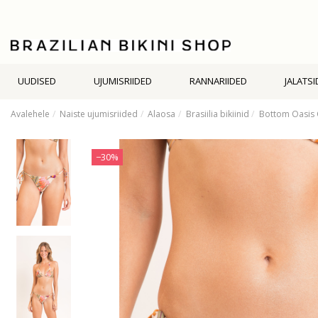
UUDISED
UJUMISRIIDED
RANNARIIDED
JALATSI
Avalehele
Naiste ujumisriided
Alaosa
Brasiilia bikiinid
Bottom Oasis 
−30%