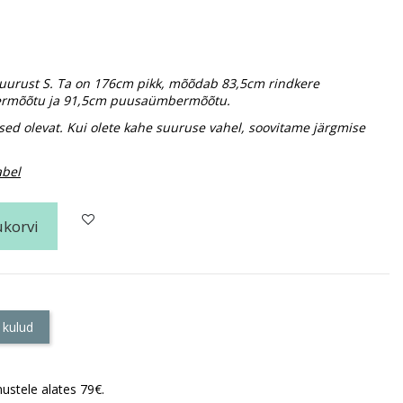
urust S. Ta on 176cm pikk, mõõdab 83,5cm rindkere
rmõõtu ja 91,5cm puusaümbermõõtu.
sed olevat. Kui olete kahe suuruse vahel, soovitame järgmise
abel
ukorvi
 kulud
ustele alates 79€.