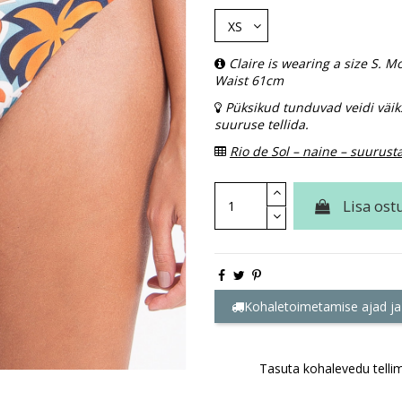
Claire is wearing a size S.
Waist 61cm
Püksikud tunduvad veidi väik
suuruse tellida.
Rio de Sol – naine – suurust
Lisa ost
Kohaletoimetamise ajad ja
Tasuta kohalevedu tellim