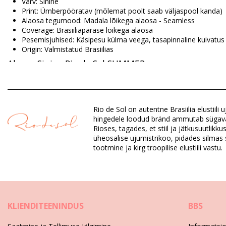
Värv: Sinine
Print: Ümberpööratav (mõlemat poolt saab väljaspool kanda)
Alaosa tegumood: Madala lõikega alaosa - Seamless
Coverage: Brasiiliapärase lõikega alaosa
Pesemisjuhised: Käsipesu külma veega, tasapinnaline kuivatus
Origin: Valmistatud Brasiilias
Alaosa Sinine Rio de Sol SUMMER
Koostis: 84% Polyamide, 16% Elastane - OEKO-TEX - Chlorine 
Vooder: 84% Biodegradable Nylon (AMNI SOUL ECO), 16% Span
Rio de Sol on autentne Brasiilia elustiil
UV Protection: UPF 50+
hingedele loodud bränd ammutab sügavat in
Rioses, tagades, et stiil ja jätkusuutlik
üheosalise ujumistrikoo, pidades silmas s
Osakond: Naistele, Alaosa
tootmine ja kirg troopilise elustiili vastu.
Paki sisu: 1 x Alaosa (Muid lisasid komplekt ei sisalda)
HS CODE: 6112.41.0010
SKU: 1981122781
EAN: XS (7899810334817), S (7899810334824), M (789981033
Kaal: 45g / 0.1lb / 1.59oz
Print ei ole täpne ja võib olenevalt lõikest varieeruda
KLIENDITEENINDUS
BBS
Viimistletud fotod