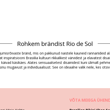
Koostis
Rohkem brändist Rio de Sol
Resistant
dex (LYCRA) - OEKO-TEX - Chlorine Resistant
i ujumisrõivaste bränd, mis on pakkunud naistele kauneid rannariideid al
spiratsiooni Brasiilia kultuuri rikkalikest värvidest ja elavatest disai
Tootekirjeldus
kus käivad käsikäes. Alates sensuaalsetest disainidest kuni ülimalt pehm
inu mugavust ja individuaalsust. See on ideaalne valik neile, kes otsiv
4831), L (7899810334848), XL (7899810334855)
VÕTA MEIEGA ÜHEN