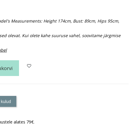
 Model's Measurements: Height 174cm, Bust: 89cm, Hips 95cm,
sed olevat. Kui olete kahe suuruse vahel, soovitame järgmise
abel
ukorvi
 kulud
ustele alates 79€.