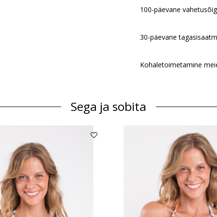
100-päevane vahetusõi
30-päevane tagasisaatm
Kohaletoimetamine meie 
Sega ja sobita