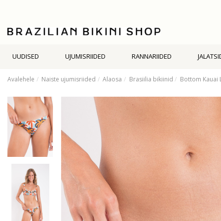
UUDISED
UJUMISRIIDED
RANNARIIDED
JALATSI
Avalehele
Naiste ujumisriided
Alaosa
Brasiilia bikiinid
Bottom Kauai 