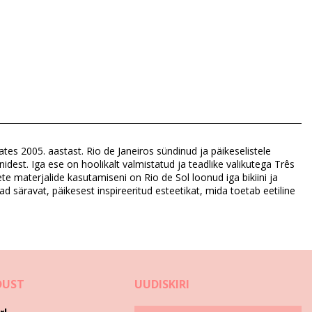
ates 2005. aastast. Rio de Janeiros sündinud ja päikeselistele
nidest. Iga ese on hoolikalt valmistatud ja teadlike valikutega Três
ete materjalide kasutamiseni on Rio de Sol loonud iga bikiini ja
ad säravat, päikesest inspireeritud esteetikat, mida toetab eetiline
DUST
UUDISKIRI