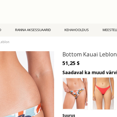
D
RANNA AKSESSUAARID
KEHAHOOLDUS
MEESTEL
Leblon
Bottom Kauai Leblon
51,25 $
Saadaval ka muud värv
Suurus