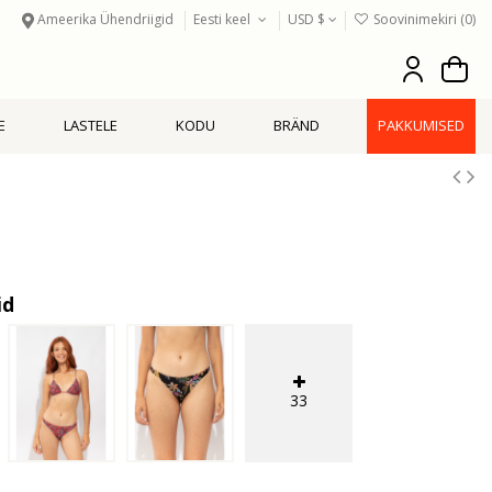
Ameerika Ühendriigid
Eesti keel
USD $
Soovinimekiri (
0
)
E
LASTELE
KODU
BRÄND
PAKKUMISED
id
33