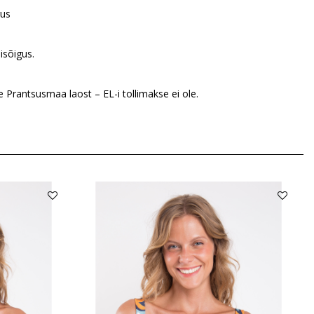
gus
isõigus.
Prantsusmaa laost – EL-i tollimakse ei ole.