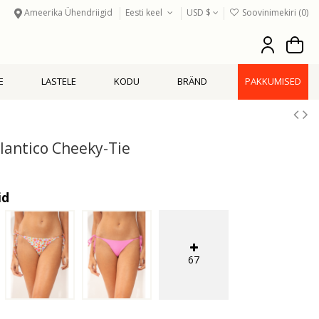
Ameerika Ühendriigid
Eesti keel
USD $
Soovinimekiri (
0
)
E
LASTELE
KODU
BRÄND
PAKKUMISED
lantico Cheeky-Tie
id
67