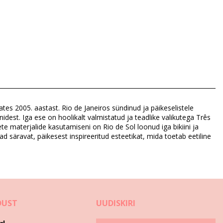
ates 2005. aastast. Rio de Janeiros sündinud ja päikeselistele
nidest. Iga ese on hoolikalt valmistatud ja teadlike valikutega Três
ete materjalide kasutamiseni on Rio de Sol loonud iga bikiini ja
ad säravat, päikesest inspireeritud esteetikat, mida toetab eetiline
DUST
UUDISKIRI