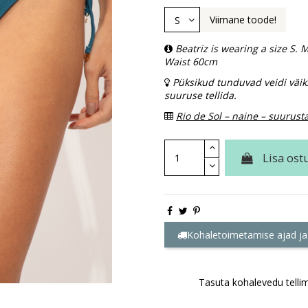
Viimane toode!
Beatriz is wearing a size S
Waist 60cm
Püksikud tunduvad veidi väik
suuruse tellida.
Rio de Sol – naine – suurust
Lisa ost
Kohaletoimetamise ajad ja
Tasuta kohalevedu tellim