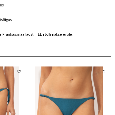
gus
isõigus.
Prantsusmaa laost – EL-i tollimakse ei ole.