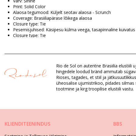
Värv: Sinine
Print: Solid Color
Alaosa tegumood: Küljelt seotav alaosa - Scrunch
Coverage: Brasiiliapärase lõikega alaosa
Closure type: Tie
Pesemisjuhised: Käsipesu külma veega, tasapinnaline kuivatus
Closure type: Tie
Origin: Valmistatud Brasiilias
Alaosa Sinine Rio de Sol SPRING
Rio de Sol on autentne Brasiilia elustiil
Koostis: 84% Biodegradable Nylon (AMNI SOUL ECO), 16% Spa
hingedele loodud bränd ammutab sügavat in
Vooder: 84% Biodegradable Nylon (AMNI SOUL ECO), 16% Span
Rioses, tagades, et stiil ja jätkusuutlik
UV Protection: UPF 50+
üheosalise ujumistrikoo, pidades silmas s
tootmine ja kirg troopilise elustiili vastu.
Osakond: Naistele, Alaosa
Paki sisu: 1 x Alaosa (Muid lisasid komplekt ei sisalda)
HS CODE: 6112.41.0010
SKU: 1981126708
EAN: XS (7899810437853), S (7899810437860), M (789981043
KLIENDITEENINDUS
BBS
Kaal: 45g / 0.1lb / 1.59oz
Viimistletud fotod