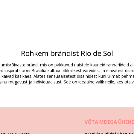
Rohkem brändist Rio de Sol
Koostis
i ujumisrõivaste bränd, mis on pakkunud naistele kauneid rannariideid al
ndex (LYCRA) - OEKO-TEX - Chlorine Resistant
spiratsiooni Brasiilia kultuuri rikkalikest värvidest ja elavatest disai
dex (LYCRA) - OEKO-TEX - Chlorine Resistant
kus käivad käsikäes. Alates sensuaalsetest disainidest kuni ülimalt pehm
inu mugavust ja individuaalsust. See on ideaalne valik neile, kes otsiv
Tootekirjeldus
7877), L (7899810437884), XL (7899810437891)
VÕTA MEIEGA ÜHEN