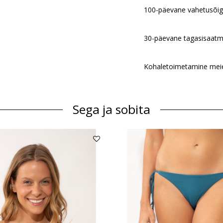
100-päevane vahetusõi
30-päevane tagasisaatm
Kohaletoimetamine meie 
Sega ja sobita