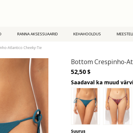
D
RANNA AKSESSUAARID
KEHAHOOLDUS
MEESTEL
nho-Atlantico Cheeky-Tie
Bottom Crespinho-At
52,50 $
Saadaval ka muud värv
Suurus