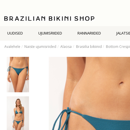
UUDISED
UJUMISRIIDED
RANNARIIDED
JALATSI
Avalehele
Naiste ujumisriided
Alaosa
Brasiilia bikiinid
Bottom Crespi