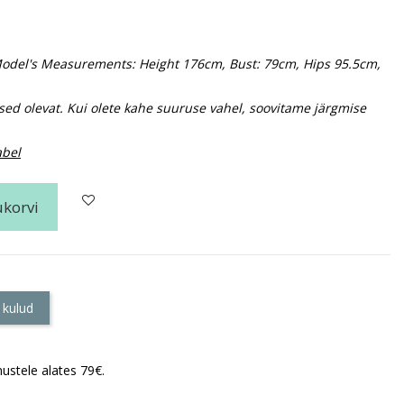
. Model's Measurements: Height 176cm, Bust: 79cm, Hips 95.5cm,
sed olevat. Kui olete kahe suuruse vahel, soovitame järgmise
abel
ukorvi
 kulud
ustele alates 79€.