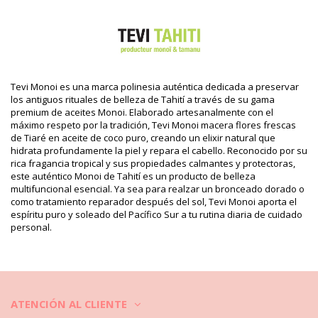
Departamento: Unisexo, Aceites de Monoï
Incluye: 1 x Aceites de Monoï (Otros accesorios no incluidos.)
HS CODE (Código aduanero): 330499
SKU: 3076003300001
EAN: Talla única (3076003233506)
Referencia del proveedor: 101250715
Tevi Monoi es una marca polinesia auténtica dedicada a preservar
Peso: 130g / 0.29lb / 4.59oz
los antiguos rituales de belleza de Tahití a través de su gama
Fotos retocadas
premium de aceites Monoi. Elaborado artesanalmente con el
Instrucciones de lavado y
máximo respeto por la tradición, Tevi Monoi macera flores frescas
cuidado
de Tiaré en aceite de coco puro, creando un elixir natural que
hidrata profundamente la piel y repara el cabello. Reconocido por su
Instrucciones de cuidado para: TEVI Monoi Gourmand
rica fragancia tropical y sus propiedades calmantes y protectoras,
Ananas 120Ml
este auténtico Monoi de Tahití es un producto de belleza
multifuncional esencial. Ya sea para realzar un bronceado dorado o
como tratamiento reparador después del sol, Tevi Monoi aporta el
espíritu puro y soleado del Pacífico Sur a tu rutina diaria de cuidado
personal.
ATENCIÓN AL CLIENTE