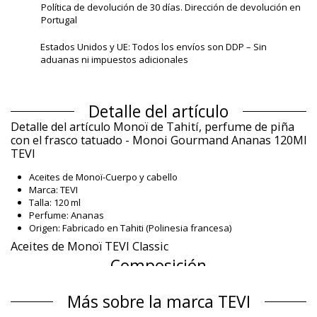
Política de devolución de 30 días. Dirección de devolución en
Portugal
Estados Unidos y UE: Todos los envíos son DDP – Sin
aduanas ni impuestos adicionales
Detalle del artículo
Detalle del artículo Monoï de Tahití, perfume de piña
con el frasco tatuado - Monoi Gourmand Ananas 120Ml
TEVI
Aceites de Monoï-Cuerpo y cabello
Marca: TEVI
Talla: 120 ml
Perfume: Ananas
Origen: Fabricado en Tahiti (Polinesia francesa)
Aceites de Monoï TEVI Classic
Composición
Composición: 99% Monoï de Tahiti
Más sobre la marca TEVI
Información del producto