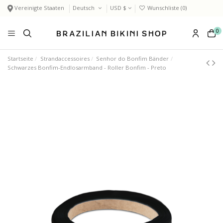
Vereinigte Staaten
Deutsch
USD $
Wunschliste (
0
)
0
Startseite
Strandaccessoires
Senhor do Bonfim Bänder
Schwarzes Bonfim-Endlosarmband - Roller Bonfim - Preto