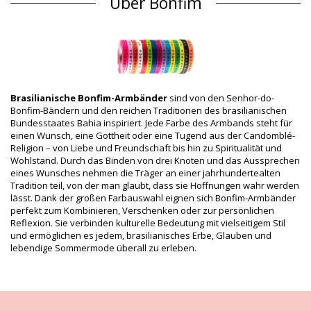
Über Bonfim
Abteilung: Unisex, Bonfim Bänder
Verpackung beinhaltet: 1 x Bonfim Bänder (Andere Accessoires
nicht eingeschlossen)
HS CODE: 5806.32.1070
SKU: 19550000076
EAN: Einheitsgröße (7899818110338)
Lieferantenreferenznummer: ROLO-H-02-PRETO
Brasilianische Bonfim-Armbänder
sind von den Senhor-do-
Gewicht: 200g / 0.44lb / 7.05oz
Bonfim-Bändern und den reichen Traditionen des brasilianischen
Retuschierte Fotos
Bundesstaates Bahia inspiriert. Jede Farbe des Armbands steht für
Wasch- & Pflegeanleitung
einen Wunsch, eine Gottheit oder eine Tugend aus der Candomblé-
Religion – von Liebe und Freundschaft bis hin zu Spiritualität und
Pflegeanleitung für: Bonfim Roller Bonfim - Preto
Wohlstand. Durch das Binden von drei Knoten und das Aussprechen
Wie pflegen Sie Ihren Schmuck im Sommer richtig?
eines Wunsches nehmen die Träger an einer jahrhundertealten
Tradition teil, von der man glaubt, dass sie Hoffnungen wahr werden
Ihr Schmuck verdient gute Pflege das ganze Jahr hindurch, aber im
lässt. Dank der großen Farbauswahl eignen sich Bonfim-Armbänder
Sommer kann diese Aufgabe sich etwas schwieriger gestalten.
perfekt zum Kombinieren, Verschenken oder zur persönlichen
Folgen Sie unseren Tipps und Ratschlägen, um sicherzustellen, dass
Reflexion. Sie verbinden kulturelle Bedeutung mit vielseitigem Stil
Ihre Ohrringe, Halsketten und Ringe die heiße Sommersaison in
und ermöglichen es jedem, brasilianisches Erbe, Glauben und
bester Form überstehen!
lebendige Sommermode überall zu erleben.
1) Erfreuen Sie sich an schönem Sommerschmuck am Strand, aber
vor dem Schwimmen nehmen Sie diesen ab und bewahren ihn in
einem Spezialbehälter auf. Unabhängig davon, ob das Wasser
salzig oder chlorhaltig ist, es beschädigt verschiedene Metalle, sogar