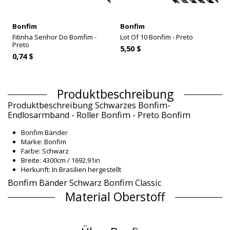
Bonfim
Bonfim
Fitinha Senhor Do Bomfim -
Lot Of 10 Bonfim - Preto
Preto
5,50 $
0,74 $
Produktbeschreibung
Produktbeschreibung Schwarzes Bonfim-
Endlosarmband - Roller Bonfim - Preto Bonfim
Bonfim Bänder
Marke: Bonfim
Farbe: Schwarz
Breite: 4300cm / 1692.91in
Herkunft: In Brasilien hergestellt
Bonfim Bänder Schwarz Bonfim Classic
Material Oberstoff
Material Oberstoff: 100% Polyester
Produktinformation