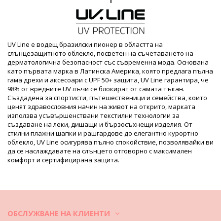
UV Protection: UPF 50+
Продуктова информация
Отдел: МЪЖЕ, Bucket hat
Пакетът включва: 1 x Bucket hat (Други аксесоари не са
UV Line е водещ бразилски пионер в областта на
включени)
слънцезащитното облекло, посветен на съчетаването на
HS CODE: 650500
дерматологична безопасност със съвременна мода. Основана
SKU: 1987002987
като първата марка в Латинска Америка, която предлага пълна
EAN: Уникален размер (7899918549823)
гама дрехи и аксесоари с UPF 50+ защита, UV Line гарантира, че
Справка за доставчик: 05010031006
98% от вредните UV лъчи се блокират от самата тъкан.
Тегло: 145g / 0.32lb / 5.11oz
Създадена за спортисти, пътешественици и семейства, които
Ретуширани снимки
ценят здравословния начин на живот на открито, марката
Инструкции за пране и грижа
използва усъвършенствани текстилни технологии за
създаване на леки, дишащи и бързосъхнещи изделия. От
Инструкции за грижа за: UV Line Hat Toronto Colors
стилни плажни шапки и рашгардове до елегантно курортно
Masc Sand Upf50+
облекло, UV Line осигурява пълно спокойствие, позволявайки ви
Ако е възможно, отстранете аксесоарите.
да се наслаждавате на слънцето отговорно с максимален
комфорт и сертифицирана защита.
Използвайте:
четка или ролка за почистване на прах;
сешоар за издухване на мръсотия;
царевично нишесте или талк за мазни петна;
бяла кърпа, вода и водороден пероксид за други петна.
ОБСЛУЖВАНЕ НА КЛИЕНТИ
Оставете да изсъхне напълно.