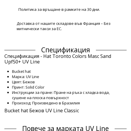
Политика за връщане в рамките на 30 дни.
Доставка от нашите складове във Франция – Без
митнически такси за ЕС.
Спецификация
Спецификация - Hat Toronto Colors Masc Sand
Upf50+ UV Line
Bucket hat
Марка: UV Line
Цвят: Бежов
Принт: Solid Color
Инструкции за пране: Пране на ръка с хладка вода,
сушене на плоска повърхност
Произход: Произведено в Бразилия
Bucket hat Бежов UV Line Classic
Състав
Повече за марката UV Line
Състав: 100% Polyamide - UPF50+