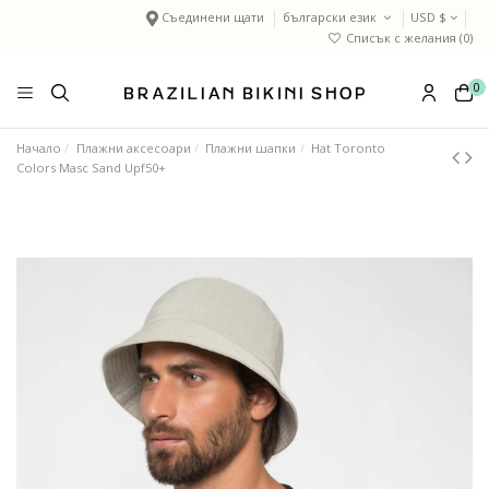
Съединени щати
български език
USD $
Списък с желания (
0
)
0
Начало
Плажни аксесоари
Плажни шапки
Hat Toronto
Colors Masc Sand Upf50+