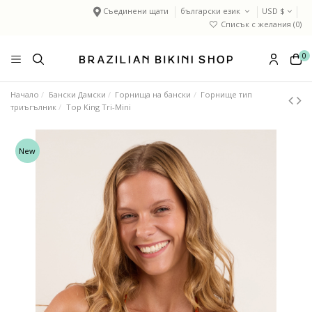
Съединени щати
български език
USD $
Списък с желания (
0
)
0
Начало
Бански Дамски
Горнища на бански
Горнище тип
триъгълник
Top King Tri-Mini
New