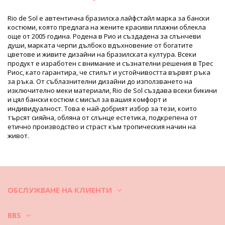
UV Protection: UPF 50+
Продуктова информация
Rio de Sol е автентична бразилска лайфстайл марка за бански
костюми, която предлага на жените красиви плажни облекла
Отдел: ЖЕНИ, Горнища на бански
още от 2005 година. Родена в Рио и създадена за слънчеви
Пакетът включва: 1 x Горнища на бански (Други аксесоари
души, марката черпи дълбоко вдъхновение от богатите
не са включени)
цветове и живите дизайни на бразилската култура. Всеки
HS CODE: 6112.41.0010
продукт е изработен с внимание и съзнателни решения в Трес
SKU: 1981127966
Риос, като гарантира, че стилът и устойчивостта вървят ръка
EAN: S (7899810479860), M (7899810479853), L (7899810479723)
за ръка. От съблазнителни дизайни до използването на
Тегло: 55g / 0.12lb / 1.94oz
изключително меки материали, Rio de Sol създава всеки бикини
Ретуширани снимки
и цял бански костюм с мисъл за вашия комфорт и
Инструкции за пране и грижа
индивидуалност. Това е най-добрият избор за тези, които
търсят сияйна, обляна от слънце естетика, подкрепена от
Инструкции за грижа за: Rio de Sol Top King Tri-Mini
етично производство и страст към тропическия начин на
Искате ли да се наслаждавате на новите си бикини повече от
живот.
един сезон? Тогава трябва да се научите как да се грижите
добре за тях. Задължително е да изберете бикини, изработени
от висококачествени материи, ако искате да им се радвате не
само едно лято. Как да се поддъжат банските, за да ги носите
по-дълго време?
ОБСЛУЖВАНЕ НА КЛИЕНТИ
На първо място: избягвайте грапави повърхности. Когато
искате да седнете или да легнете - винаги използвайте кърпа.
BBS
Директният контакт с повърхности като бетон, камъни (напр.
ръбовете на плувния басейн) или дърво (трески!) може да