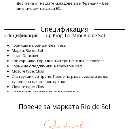
Доставка от нашите складове във Франция – Без
митнически такси за ЕС.
Спецификация
Спецификация - Top King Tri-Mini Rio de Sol
Горнища на бански-Seamless
Марка: Rio de Sol
Цвят: Оранжев
Тип горнище: Горнище тип триъгълник - Seamless
Горнище с подплънки: Removable Pad
Closure type: Clips
Инструкции за пране: Пране на ръка с хладка вода,
сушене на плоска повърхност
Closure type: Clips
Произход: Произведено в Бразилия
Горнища на бански Оранжев Rio de Sol BBSWIM
Повече за марката Rio de Sol
Състав
Състав: 84% Nylon, 16% Spandex (LYCRA) - OEKO-TEX - Chlorine
Resistant
Подплата: 84% Polyamide, 16% Elastane - Oeko-Tex