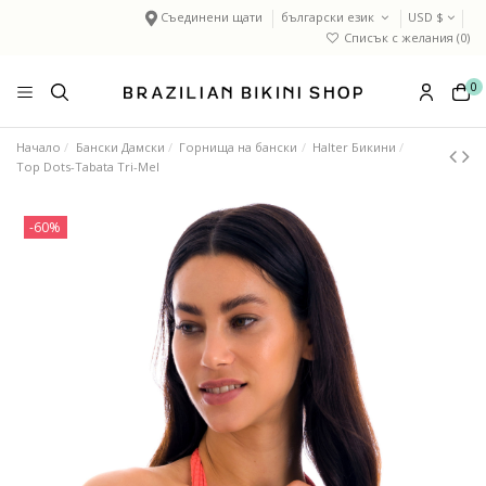
Съединени щати
български език
USD $
Списък с желания (
0
)
0
Начало
Бански Дамски
Горнища на бански
Halter Бикини
Top Dots-Tabata Tri-Mel
-60%