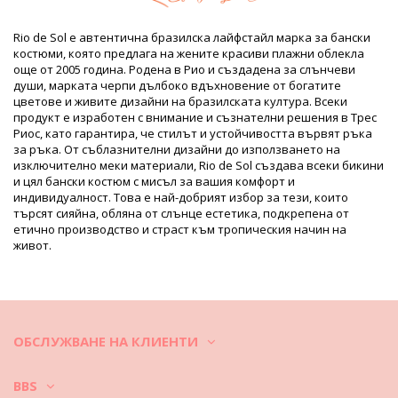
Подплата: 86% Polyamide, 14% Elastane (LYCRA XTRA LIFE)
Oeko-Tex Standard
Rio de Sol е автентична бразилска лайфстайл марка за бански
UV Protection: UPF 50+
костюми, която предлага на жените красиви плажни облекла
Продуктова информация
още от 2005 година. Родена в Рио и създадена за слънчеви
души, марката черпи дълбоко вдъхновение от богатите
Отдел: ЖЕНИ, Горнища на бански
цветове и живите дизайни на бразилската култура. Всеки
Пакетът включва: 1 x Горнища на бански (Други аксесоари
продукт е изработен с внимание и съзнателни решения в Трес
не са включени)
Риос, като гарантира, че стилът и устойчивостта вървят ръка
HS CODE: 6112.41.0010
за ръка. От съблазнителни дизайни до използването на
SKU: 1981112714
изключително меки материали, Rio de Sol създава всеки бикини
EAN: XS (7899810165466), S (7899810165473), M (7899810165480),
и цял бански костюм с мисъл за вашия комфорт и
L (7899810165497), XL (7899810165503)
индивидуалност. Това е най-добрият избор за тези, които
Тегло: 55g / 0.12lb / 1.94oz
търсят сияйна, обляна от слънце естетика, подкрепена от
Щампата не е точна и може да варира според формата
етично производство и страст към тропическия начин на
Ретуширани снимки
живот.
Инструкции за пране и грижа
Инструкции за грижа за: Rio de Sol Top Dots-Tabata
Tri-Mel
Искате ли да се наслаждавате на новите си бикини повече от
един сезон? Тогава трябва да се научите как да се грижите
ОБСЛУЖВАНЕ НА КЛИЕНТИ
добре за тях. Задължително е да изберете бикини, изработени
от висококачествени материи, ако искате да им се радвате не
BBS
само едно лято. Как да се поддъжат банските, за да ги носите