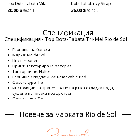
Top Dots-Tabata Mila
Dots-Tabata Ivy Strap
20,00 $
36,00 $
50,00 $
90,00 $
Спецификация
Спецификация - Top Dots-Tabata Tri-Mel Rio de Sol
Горнища на бански
Марка: Rio de Sol
Цвят: Червен
Принт: Текстурирана материя
Тип горнище: Halter
Горнище с подплънки: Removable Pad
Closure type: Tie
Инструкции за пране: Пране на ръка с хладка вода,
сушене на плоска повърхност
Closure type: Tie
Произход: Произведено в Бразилия
Горнища на бански Червен Rio de Sol
Повече за марката Rio de Sol
Състав
Състав: 86% Polyamide, 14% Elastane (LYCRA XTRA LIFE) Oeko-
Tex Standard