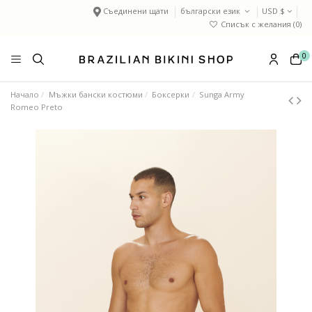
Съединени щати
български език
USD $
Списък с желания (
0
)
0
Начало
Мъжки бански костюми
Боксерки
Sunga Army
Romeo Preto