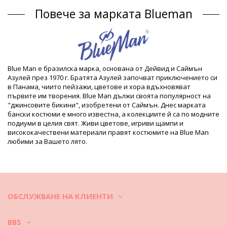
Състав: 85% Polyamide, 15% Elastane
Повече за марката Blueman
Подплата: 98% Polyamide, 2% Elastane
Продуктова информация
Отдел: МЪЖЕ, Боксерки
Пакетът включва: 1 x Боксерки (Други аксесоари не са
включени)
HS CODE: 6112.31.00.10
Blue Man е бразилска марка, основана от Дейвид и Саймън
SKU: 198800356
Азулей през 1970 г. Братята Азулей започват приключението си
EAN: S (7909780274768), M (7909780274775), L (7909780274782),
в Панама, чиито пейзажи, цветове и хора вдъхновяват
XL (7909780274799), XXL (7909780274805)
първите им творения. Blue Man дължи своята популярност на
Справка за доставчик: PR.05.2097-002
"джинсовите бикини", изобретени от Саймън. Днес марката
Тегло: 120g / 0.26lb / 4.23oz
бански костюми е много известна, а колекциите й са по модните
Ретуширани снимки
подиуми в целия свят. Живи цветове, игриви щампи и
висококачествени материали правят костюмите на Blue Man
Инструкции за пране и грижа
любими за Вашето лято.
Инструкции за грижа за: Blueman Sunga Army
Romeo Preto
Искате ли да се наслаждавате на новите си бикини повече от
един сезон? Тогава трябва да се научите как да се грижите
добре за тях. Задължително е да изберете бикини, изработени
ОБСЛУЖВАНЕ НА КЛИЕНТИ
от висококачествени материи, ако искате да им се радвате не
само едно лято. Как да се поддъжат банските, за да ги носите
по-дълго време?
BBS