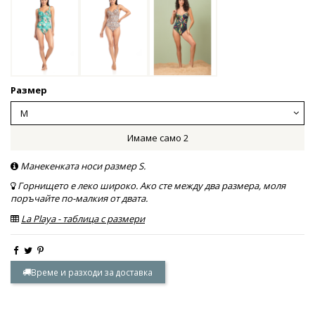
Размер
Имаме само 2
Манекенката носи размер S.
Горнището е леко широко. Ако сте между два размера, моля
поръчайте по-малкия от двата.
La Playa - таблица с размери
Време и разходи за доставка