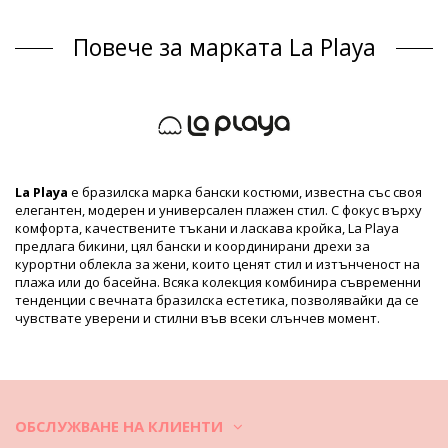
Closure type: Tie
Произход: Произведено в Бразилия
Повече за марката La Playa
Цели бански Зелен La Playa
Състав
Състав: 84% Polyester, 16% Elastane
Подплата: 87% Polyamide, 13% Elastane
Продуктова информация
Отдел: ЖЕНИ, Цели бански
La Playa
е бразилска марка бански костюми, известна със своя
Пакетът включва: 1 x Цели бански (Други аксесоари не са
елегантен, модерен и универсален плажен стил. С фокус върху
включени)
комфорта, качествените тъкани и ласкава кройка, La Playa
HS CODE: 6112.41.0010
предлага бикини, цял бански и координирани дрехи за
SKU: 1981116582
курортни облекла за жени, които ценят стил и изтънченост на
EAN: XS (7899918231223), S (7899670427179), M (7899670427186),
плажа или до басейна. Всяка колекция комбинира съвременни
L (7899670427193), XL (7899670427209)
тенденции с вечната бразилска естетика, позволявайки да се
Справка за доставчик: 3032130
чувствате уверени и стилни във всеки слънчев момент.
Тегло: 115g / 0.25lb / 4.06oz
Щампата не е точна и може да варира според формата
Ретуширани снимки
Инструкции за пране и грижа
Инструкции за грижа за: La Playa Reducao Solar
ОБСЛУЖВАНЕ НА КЛИЕНТИ
Искате ли да се наслаждавате на новите си бикини повече от