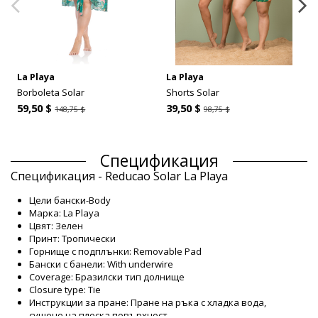
La Playa
La Playa
Borboleta Solar
Shorts Solar
59,50 $
39,50 $
148,75 $
98,75 $
Спецификация
Спецификация - Reducao Solar La Playa
Цели бански-Body
Марка: La Playa
Цвят: Зелен
Принт: Тропически
Горнище с подплънки: Removable Pad
Бански с банели: With underwire
Coverage: Бразилски тип долнище
Closure type: Tie
Инструкции за пране: Пране на ръка с хладка вода,
сушене на плоска повърхност