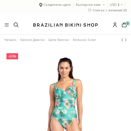
Съединени щати
български език
USD $
Списък с желания (
0
)
0
Начало
Бански Дамски
Цели бански
Reducao Solar
-60%