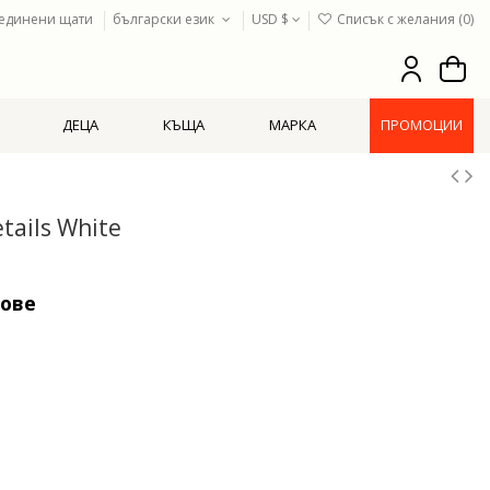
единени щати
български език
USD $
Списък с желания (
0
)
ДЕЦА
КЪЩА
МАРКА
ПРОМОЦИИ
tails White
тове