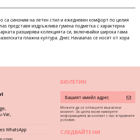
то са синоним на летен стил и ежедневен комфорт по целия
ianas представя издръжлива гумена подметка с характерна
07), 41 (7891266550414), 42 (7891266550421)
марката разширява колекцията си, включвайки широка гама
азилската плажна култура. Днес Havaianas се носят от хора
БЮЛЕТИН
rl
Можете да се отпишете във всеки
ge,
момент. За целта моля намерете
u-Var,
информацията за контакт с нас в правните
условия.
рез WhatsApp
СЛЕДВАЙТЕ НИ
hop.com