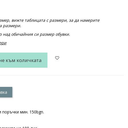
мер, вижте таблицата с размери, за да намерите
а размери.
 над обичайния си размер обувки.
ери
не към количката
авка
 поръчки мин. 150bgn.