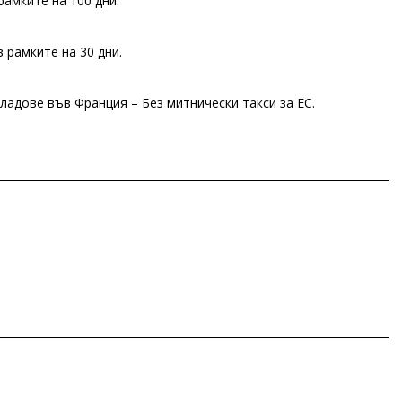
рамките на 100 дни.
 рамките на 30 дни.
ладове във Франция – Без митнически такси за ЕС.