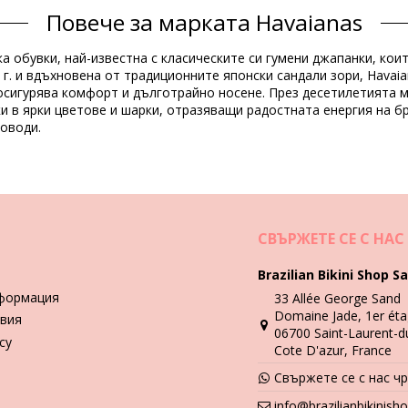
Повече за марката Havaianas
ключени)
а обувки, най-известна с класическите си гумени джапанки, кои
2 г. и вдъхновена от традиционните японски сандали зори, Hava
50377), 38 (7891266550384), 39 (7891266550391), 40 (78912665504
осигурява комфорт и дълготрайно носене. През десетилетията 
и в ярки цветове и шарки, отразяващи радостната енергия на бр
поводи.
Инструкции за пране и грижа
ine Details White
СВЪРЖЕТЕ СЕ С НАС
Brazilian Bikini Shop Sa
 част.
формация
33 Allée George Sand
Domaine Jade, 1er éta
и оставете да съхнат.
вия
Video
06700 Saint-Laurent-d
icy
Cote D'azur, France
Havaianas
Свържете се с нас ч
info@brazilianbikinis