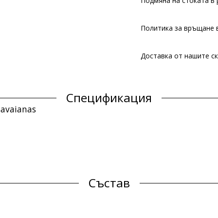
Подмяна на стоката в 
Политика за връщане в
Доставка от нашите ск
Спецификация
Havaianas
Състав
Продуктова информация