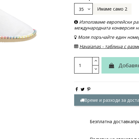
Имаме само 2
Използваме европейски раз
международната конверсия н
Моля поръчайте eдин номер
Havaianas - таблица с разм
Добавя
Време и разходи за дост
Безплатна доставкапри