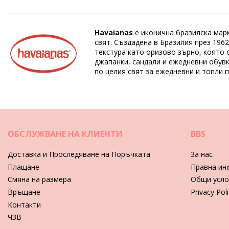
Отдел: Unisex, Espadrilles
Пакетът включва: 1 x Espadrilles (Други аксесоари не са в
HS CODE: 6402.99.3165
Havaianas
е иконична бразилска марк
SKU: 193452000103
свят. Създадена в Бразилия през 196
EAN: 35 (7891266550346), 36 (7891266550360), 37 (78912665
текстура като оризово зърно, която 
Справка за доставчик: 41318520001
джапанки, сандали и ежедневни обувк
Тегло: 600g / 1.32lb / 21.16oz
по целия свят за ежедневни и топли 
Ретуширани снимки
Инструкции за грижа за: Havaianas Havaianas Orig
Подсушете цялостно и изчеткайте калта.
ОБСЛУЖВАНЕ НА КЛИЕНТИ
BBS
Пригответе смес от вода и перилен препарат.
Доставка и Проследяване на Поръчката
За нас
Използвайте четка за зъби за подметките и парцал за горната
Плащане
Правна ин
Избършете еспадрилите с парцал, навлажнен с чиста вода, и г
Смяна на размера
Общи усло
Връщане
Privacy Pol
Видео Espadrilles Havaianas Origine Details White 
Контакти
ЧЗВ