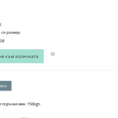
.
 си размер.
ите
не към количката
авка
 поръчки мин. 150bgn.