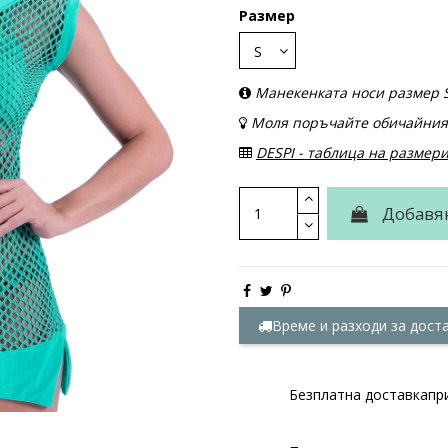
Размер
Манекенката носи размер S
Моля поръчайте обичайния
DESPI - таблица на размер
Добавя
Време и разходи за дост
Безплатна доставкапри