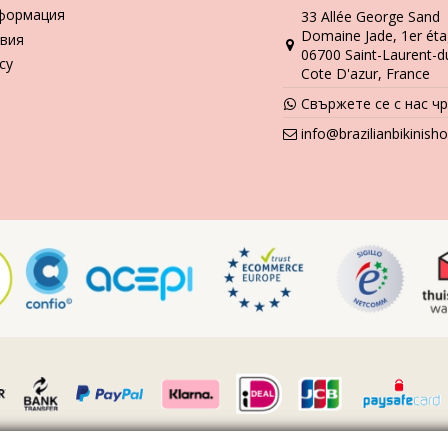
формация
33 Allée George Sand
Domaine Jade, 1er éta
вия
06700 Saint-Laurent-d
icy
Cote D'azur, France
Свържете се с нас ч
info@brazilianbikinis