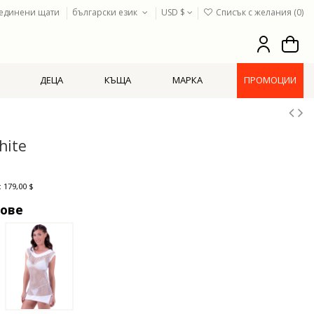
единени щати
български език
USD $
Списък с желания (
0
)
ДЕЦА
КЪЩА
МАРКА
ПРОМОЦИИ
hite
 179,00 $
тове