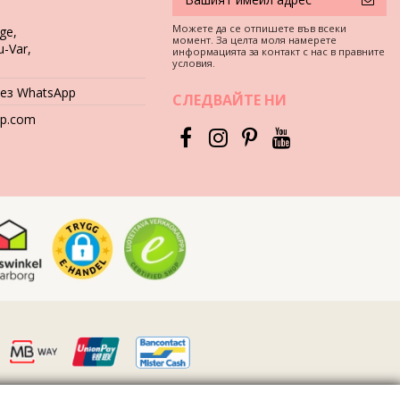
Можете да се отпишете във всеки
ge,
момент. За целта моля намерете
u-Var,
информацията за контакт с нас в правните
условия.
рез WhatsApp
СЛЕДВАЙТЕ НИ
hop.com