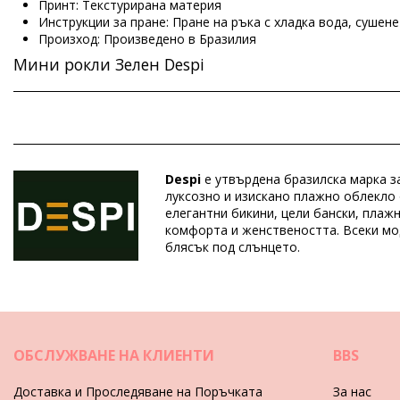
Принт: Текстурирана материя
Инструкции за пране: Пране на ръка с хладка вода, сушен
Произход: Произведено в Бразилия
Мини рокли Зелен Despi
Състав: 85% Polyamide, 15% Elastane
Отдел: ЖЕНИ, Мини рокли
Despi
е утвърдена бразилска марка за
Пакетът включва: 1 x Мини рокли (Други аксесоари не са 
луксозно и изискано плажно облекло о
HS CODE: 611430
елегантни бикини, цели бански, плаж
SKU: 1987002792
комфорта и женствеността. Всеки мо
EAN: S (7899677883107), M (7899677883091), L (7899677883
блясък под слънцето.
Справка за доставчик: 3439-34
Тегло: 600g / 1.32lb / 21.16oz
Щампата не е точна и може да варира според формата
Ретуширани снимки
ОБСЛУЖВАНЕ НА КЛИЕНТИ
BBS
Инструкции за грижа за: Despi Fish Net Tunic Mal
Доставка и Проследяване на Поръчката
За нас