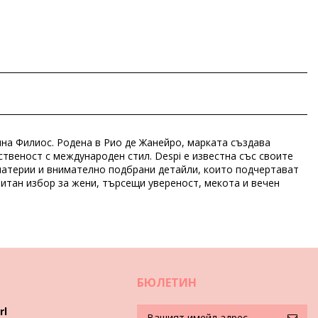
ина Филиос. Родена в Рио де Жанейро, марката създава
ственост с международен стил. Despi е известна със своите
 материи и внимателно подбрани детайли, които подчертават
итан избор за жени, търсещи увереност, мекота и вечен
БЮЛЕТИН
rl