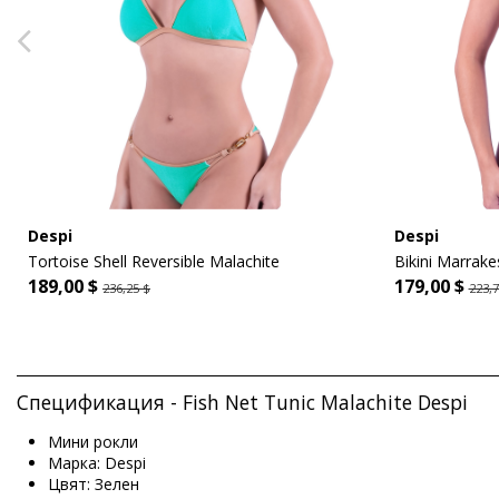
Despi
Despi
Tortoise Shell Reversible Malachite
Bikini Marrake
189,00 $
179,00 $
236,25 $
223,7
Спецификация - Fish Net Tunic Malachite Despi
Мини рокли
Марка: Despi
Цвят: Зелен