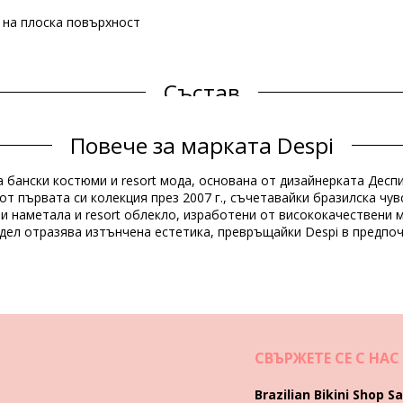
е на плоска повърхност
Състав
Повече за марката Despi
Продуктова информация
 бански костюми и resort мода, основана от дизайнерката Десп
включени)
т първата си колекция през 2007 г., съчетавайки бразилска чув
ни наметала и resort облекло, изработени от висококачествени
дел отразява изтънчена естетика, превръщайки Despi в предпоч
084)
Инструкции за пране и грижа
СВЪРЖЕТЕ СЕ С НАС
achite
Brazilian Bikini Shop Sa