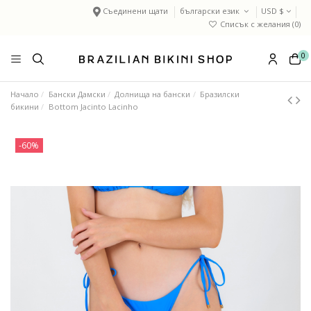
Съединени щати
български език
USD $
Списък с желания (
0
)
0
Начало
Бански Дамски
Долнища на бански
Бразилски
бикини
Bottom Jacinto Lacinho
-60%