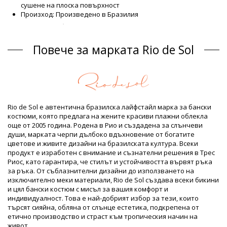
сушене на плоска повърхност
Произход: Произведено в Бразилия
Долнища на бански Син Rio de Sol
Състав
Повече за марката Rio de Sol
Състав: 84% Biodegradable Nylon (AMNI SOUL ECO), 16%
Spandex (LYCRA) - OEKO-TEX - Chlorine Resistant
Подплата: 84% Polyamide, 16% Elastane - Oeko-Tex
UV Protection: UPF 50+
Продуктова информация
Rio de Sol е автентична бразилска лайфстайл марка за бански
Отдел: ЖЕНИ, Долнища на бански
костюми, която предлага на жените красиви плажни облекла
Пакетът включва: 1 x Долнища на бански (Други аксесоари
още от 2005 година. Родена в Рио и създадена за слънчеви
не са включени)
души, марката черпи дълбоко вдъхновение от богатите
HS CODE: 6112.41.0010
цветове и живите дизайни на бразилската култура. Всеки
SKU: 1981115319
продукт е изработен с внимание и съзнателни решения в Трес
EAN: XS (7899810198600), S (7899810198617), M (7899810198624),
Риос, като гарантира, че стилът и устойчивостта вървят ръка
L (7899810198631), XL (7899810198648)
за ръка. От съблазнителни дизайни до използването на
Тегло: 45g / 0.1lb / 1.59oz
изключително меки материали, Rio de Sol създава всеки бикини
Ретуширани снимки
и цял бански костюм с мисъл за вашия комфорт и
Инструкции за пране и грижа
индивидуалност. Това е най-добрият избор за тези, които
търсят сияйна, обляна от слънце естетика, подкрепена от
Инструкции за грижа за: Rio de Sol Bottom Jacinto
етично производство и страст към тропическия начин на
Lacinho
живот.