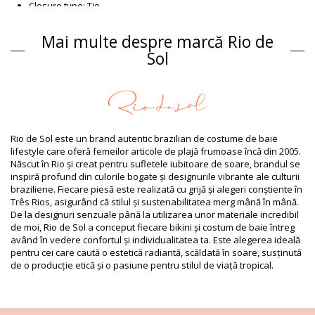
Closure type: Tie
Origin: Confectionat in Brazilia
Partea de sus Portocale Rio de Sol SPRING
Mai multe despre marcă Rio de
Compoziție
Sol
Compoziție: 94,2% Polyamide, 5,8% Elastane
Căptușeală: 84% Biodegradable Nylon (AMNI SOUL ECO), 16%
Spandex (LYCRA) - OEKO-TEX - Chlorine Resistant
UV Protection: UPF 50+
Informaţii produs
Rio de Sol este un brand autentic brazilian de costume de baie
lifestyle care oferă femeilor articole de plajă frumoase încă din 2005.
Departamentul: Femei, Partea de sus
Născut în Rio și creat pentru sufletele iubitoare de soare, brandul se
Ambalajul include: 1 x Partea de sus (Nu sunt incluse alte
inspiră profund din culorile bogate și designurile vibrante ale culturii
accesorii)
braziliene. Fiecare piesă este realizată cu grijă și alegeri conștiente în
HS CODE: 6112.41.0010
Três Rios, asigurând că stilul și sustenabilitatea merg mână în mână.
SKU: 1981126573
De la designuri senzuale până la utilizarea unor materiale incredibil
EAN: XS (7899810434227), S (7899810434357), M (7899810434340),
de moi, Rio de Sol a conceput fiecare bikini și costum de baie întreg
L (7899810434333), XL (7899810434326)
având în vedere confortul și individualitatea ta. Este alegerea ideală
Greutate: 55g / 0.12lb / 1.94oz
pentru cei care caută o estetică radiantă, scăldată în soare, susținută
Modelul nu corespunde în totalitate și acesta poate varia în
de o producție etică și o pasiune pentru stilul de viață tropical.
funcţie de croială
Fotografii retușate
Instrucţiuni de spălare și