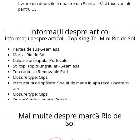
Livrare din depozitele noastre din Franța – Fără taxe vamale
pentru UE.
Informații despre articol
Informații despre articol - Top King Tri-Mini Rio de Sol
Partea de sus-Seamless
Marca: Rio de Sol
Culoare principala: Portocale
Stil top: Top triunghiular - Seamless
Top captusit: Removable Pad
Closure type: Clips
Instrucțiuni de spălare: Spalat de mana in apa rece, uscare in
aer
Closure type: Clips
Origin: Confectionat in Brazilia
Partea de sus Portocale Rio de Sol BBSWIM
Mai multe despre marcă Rio de
Compoziție
Sol
Compoziție: 84% Nylon, 16% Spandex (LYCRA) - OEKO-TEX -
Chlorine Resistant
Căptușeală: 84% Polyamide, 16% Elastane - Oeko-Tex