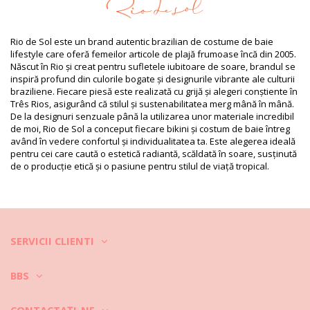
UV Protection: UPF 50+
Informaţii produs
Rio de Sol este un brand autentic brazilian de costume de baie
Departamentul: Femei, Partea de sus
lifestyle care oferă femeilor articole de plajă frumoase încă din 2005.
Ambalajul include: 1 x Partea de sus (Nu sunt incluse alte
Născut în Rio și creat pentru sufletele iubitoare de soare, brandul se
accesorii)
inspiră profund din culorile bogate și designurile vibrante ale culturii
HS CODE: 6112.41.0010
braziliene. Fiecare piesă este realizată cu grijă și alegeri conștiente în
SKU: 1981127966
Três Rios, asigurând că stilul și sustenabilitatea merg mână în mână.
EAN: S (7899810479860), M (7899810479853), L (7899810479723)
De la designuri senzuale până la utilizarea unor materiale incredibil
Greutate: 55g / 0.12lb / 1.94oz
de moi, Rio de Sol a conceput fiecare bikini și costum de baie întreg
Fotografii retușate
având în vedere confortul și individualitatea ta. Este alegerea ideală
Instrucţiuni de spălare și
pentru cei care caută o estetică radiantă, scăldată în soare, susținută
îngrijire
de o producție etică și o pasiune pentru stilul de viață tropical.
Instrucţiuni de îngrijire pentru: Rio de Sol Top King
Tri-Mini
Vreți să vă bucurați de noul costum de baie și în alte sezoane? Dacă
da, trebuie să învățați cum să aveți grijă de acesta. Un material bun,
de calitate, este obligatoriu dacă doriți să vă bucurați de costumul de
SERVICII CLIENTI
baie mai multe veri, dar cum să îl faceți să țină câțiva ani?
BBS
În primul rând, evitați suprafețele aspre. Atunci când doriți să vă
așezați sau să vă întindeți, utilizați întotdeauna un prosop. Contactul
direct cu suprafețe precum cele de beton, piatră (de exemplu,