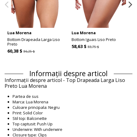
Lua Morena
Lua Morena
Bottom Drapeada Larga Liso
Bottom Iguais Liso Preto
Preto
58,63 $
83,75 $
60,38 $
86,25 $
Informații despre articol
Informații despre articol - Top Drapeada Larga Liso
Preto Lua Morena
Partea de sus
Marca: Lua Morena
Culoare principala: Negru
Print: Solid Color
Stil top: Balconette
Top captusit: Push Up
Underwire: With underwire
Closure type: Clips