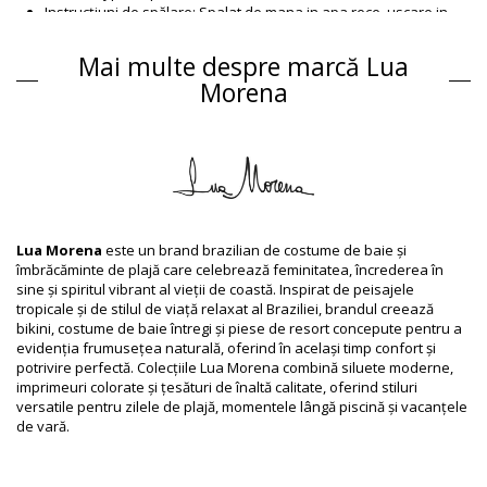
Instrucțiuni de spălare: Spalat de mana in apa rece, uscare in
aer
Closure type: Clips
Mai multe despre marcă Lua
Origin: Confectionat in Brazilia
Morena
Partea de sus Negru Lua Morena
Compoziție
Compoziție: 83% Polyamide, 17% Elastane
Căptușeală: 88% Polyamide, 12% Elastane
Informaţii produs
Departamentul: Femei, Partea de sus
Lua Morena
este un brand brazilian de costume de baie și
Ambalajul include: 1 x Partea de sus (Nu sunt incluse alte
îmbrăcăminte de plajă care celebrează feminitatea, încrederea în
accesorii)
sine și spiritul vibrant al vieții de coastă. Inspirat de peisajele
HS CODE: 6112.41.0010
tropicale și de stilul de viață relaxat al Braziliei, brandul creează
SKU: 1981123110
bikini, costume de baie întregi și piese de resort concepute pentru a
EAN: XS (7899818613471), S (7899818613488), M (7899670727118),
evidenția frumusețea naturală, oferind în același timp confort și
L (7899670727125), XL (7899670727132), XXL (7899670727149)
potrivire perfectă. Colecțiile Lua Morena combină siluete moderne,
Referinţă furnizor: 10851002
imprimeuri colorate și țesături de înaltă calitate, oferind stiluri
Greutate: 55g / 0.12lb / 1.94oz
versatile pentru zilele de plajă, momentele lângă piscină și vacanțele
Fotografii retușate
de vară.
Instrucţiuni de spălare și
îngrijire