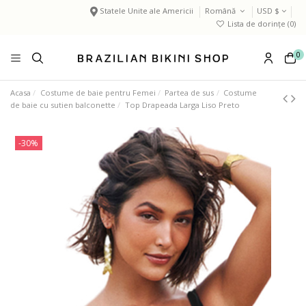
Statele Unite ale Americii
Română
USD $
Lista de dorințe (
0
)
0
Acasa
Costume de baie pentru Femei
Partea de sus
Costume
de baie cu sutien balconette
Top Drapeada Larga Liso Preto
-30%