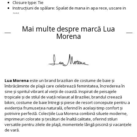
Closure type: Tie
Instrucțiuni de spălare: Spalat de mana in apa rece, uscare in
aer
Closure type: Tie
Origin: Confectionat in Brazilia
Mai multe despre marcă Lua
Partea de sus Alb Lua Morena
Morena
Compoziție
Compoziție: 84% Polyamide, 16% Elastane
Căptușeală: 88% Polyamide, 12% Elastane
Informaţii produs
Departamentul: Femei, Partea de sus
Ambalajul include: 1 x Partea de sus (Nu sunt incluse alte
Lua Morena
este un brand brazilian de costume de baie și
accesorii)
îmbrăcăminte de plajă care celebrează feminitatea, încrederea în
HS CODE: 6112.41.0010
sine și spiritul vibrant al vieții de coastă. Inspirat de peisajele
SKU: 1981126326
tropicale și de stilul de viață relaxat al Braziliei, brandul creează
EAN: XS (7899918537493), S (7899670772996), M (7899670772989),
bikini, costume de baie întregi și piese de resort concepute pentru a
L (7899670772965), XL (7899918537387)
evidenția frumusețea naturală, oferind în același timp confort și
Referinţă furnizor: 1065235
potrivire perfectă. Colecțiile Lua Morena combină siluete moderne,
Greutate: 55g / 0.12lb / 1.94oz
imprimeuri colorate și țesături de înaltă calitate, oferind stiluri
Modelul nu corespunde în totalitate și acesta poate varia în
versatile pentru zilele de plajă, momentele lângă piscină și vacanțele
funcţie de croială
de vară.
Fotografii retușate