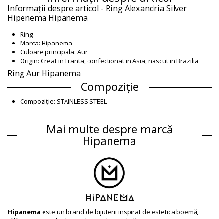
Informații despre articol - Ring Alexandria Silver
Hipenema Hipanema
Ring
Marca: Hipanema
Culoare principala: Aur
Origin: Creat in Franta, confectionat in Asia, nascut in Brazilia
Ring Aur Hipanema
Compoziție
Compoziție: STAINLESS STEEL
Informaţii produs
Mai multe despre marcă
Departamentul: Femei, Ring
Ambalajul include: 1 x Ring (Nu sunt incluse alte accesorii)
Hipanema
HS CODE: 71179000
SKU: 195601104
EAN: 54 (3701580124038), 56 (3701580125554)
Referinţă furnizor: H2456ALEXAR
Greutate: 35g / 0.08lb / 1.23oz
Fotografii retușate
Instrucţiuni de spălare și
Hipanema
este un brand de bijuterii inspirat de estetica boemă,
îngrijire