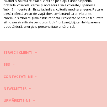
călătorii și spiritul relaxat al vieții de pe plajă. Cunoscut pentru
Instrucţiuni de îngrijire pentru: Hipanema Ring
brățările, colierele, cerceii și accesoriile sale colorate, Hipanema
Alexandria Silver Hipenema
îmbină influențe din Brazilia, India și culturile mediteraneene. Fiecare
piesă reflectă un stil de viață liber, combinând culori vibrante,
Scoateți-le înainte de a intra în apă și așezați-le într-o cutie specială.
charmuri simbolice și măiestrie rafinată. Proiectate pentru a fi purtate
zilnic sau stratificate pentru un look îndrăzneț, bijuteriile Hipanema
După purtare, ștergeți bijuteriile cu o cârpă umedă, curată și moale.
aduc căldură, energie și personalitate oricărui stil.
Depozitați-le într-o cutie specială cu compartimente separate, de
preferință cu dublură din material textil.
SERVICII CLIENTI
BBS
CONTACTAŢI-NE
NEWSLETTER
URMĂREȘTE-NE