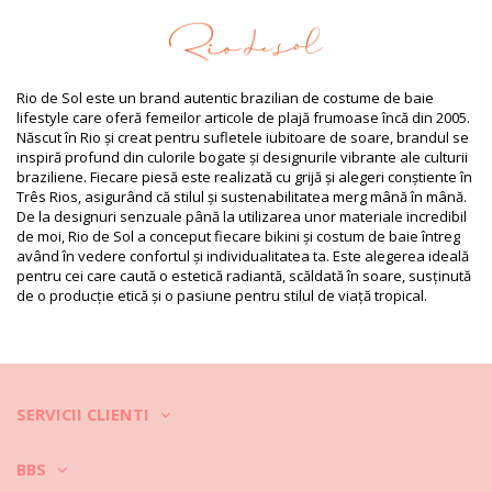
Ambalajul include: 1 x Rochii mini (Nu sunt incluse alte accesorii)
HS CODE: 611430
SKU: 1981121264
EAN: S (7899810298348), M (7899810298355), L (7899810298362)
Greutate: 600g / 1.32lb / 21.16oz
Rio de Sol este un brand autentic brazilian de costume de baie
Modelul nu corespunde în totalitate și acesta poate varia în
lifestyle care oferă femeilor articole de plajă frumoase încă din 2005.
funcţie de croială
Născut în Rio și creat pentru sufletele iubitoare de soare, brandul se
Fotografii retușate
inspiră profund din culorile bogate și designurile vibrante ale culturii
Instrucţiuni de spălare și
braziliene. Fiecare piesă este realizată cu grijă și alegeri conștiente în
îngrijire
Três Rios, asigurând că stilul și sustenabilitatea merg mână în mână.
De la designuri senzuale până la utilizarea unor materiale incredibil
Instrucţiuni de îngrijire pentru: Rio de Sol Oasis Mini
de moi, Rio de Sol a conceput fiecare bikini și costum de baie întreg
Dress
având în vedere confortul și individualitatea ta. Este alegerea ideală
pentru cei care caută o estetică radiantă, scăldată în soare, susținută
de o producție etică și o pasiune pentru stilul de viață tropical.
SERVICII CLIENTI
BBS