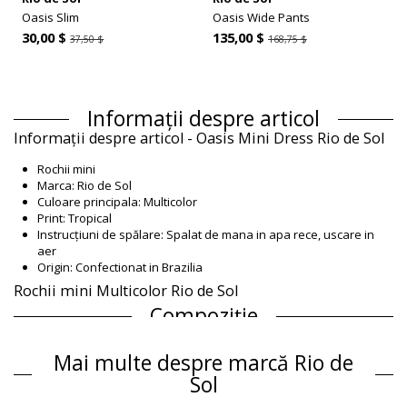
Oasis Slim
Oasis Wide Pants
30,00 $
135,00 $
37,50 $
168,75 $
Informații despre articol
Informații despre articol - Oasis Mini Dress Rio de Sol
Rochii mini
Marca: Rio de Sol
Culoare principala: Multicolor
Print: Tropical
Instrucțiuni de spălare: Spalat de mana in apa rece, uscare in
aer
Origin: Confectionat in Brazilia
Rochii mini Multicolor Rio de Sol
Compoziție
Compoziție: 100% Nylon
Mai multe despre marcă Rio de
Informaţii produs
Sol
Departamentul: Femei, Rochii mini