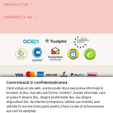
NEWSLETTER
URMĂREȘTE-NE
Controlează-ți confidențialitatea
Când vizitați un site web, acesta poate stoca sau prelua informații în
browser-ul dvs., mai ales sub forma "cookies". Aceste informații, care
ar putea fi despre dvs., despre preferințele dvs. sau despre
dispozitivul dvs. de internet (computere, tablete sau mobile), sunt
Toate prețurile includ TVA · Număr TVA FR36509778270 · Toate
utilizate în cea mai mare parte pentru a face ca site-ul să funcționeze
drepturile rezervate ©2023 „Brazilian Bikini Shop
așa cum vă așteptați.
Site protejat de reCAPTCHA.
Confidențialitate
-
Termeni