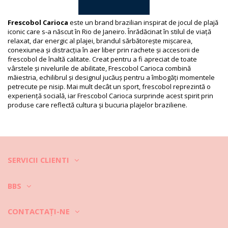
Referinţă furnizor: 1816-171
Greutate: 450g / 0.99lb / 15.87oz
Modelul nu corespunde în totalitate și acesta poate varia în
Frescobol Carioca
este un brand brazilian inspirat de jocul de plajă
funcţie de croială
iconic care s-a născut în Rio de Janeiro. Înrădăcinat în stilul de viață
Fotografii retușate
relaxat, dar energic al plajei, brandul sărbătorește mișcarea,
Instrucţiuni de spălare și
conexiunea și distracția în aer liber prin rachete și accesorii de
frescobol de înaltă calitate. Creat pentru a fi apreciat de toate
îngrijire
vârstele și nivelurile de abilitate, Frescobol Carioca combină
Instrucţiuni de îngrijire pentru: Frescobol Carioca
măiestria, echilibrul și designul jucăuș pentru a îmbogăți momentele
Ipanema Neoprene Bat Case Sky Blue
petrecute pe nisip. Mai mult decât un sport, frescobol reprezintă o
experiență socială, iar Frescobol Carioca surprinde acest spirit prin
Îndepărtați urmele de nisip.
produse care reflectă cultura și bucuria plajelor braziliene.
Gențile din plastic se spală cu detergent și apă caldă.
Genți din material textil: aspirați nisipul și spălați manual sau la
mașină, conform etichetei de întreținere.
SERVICII CLIENTI
Genți de paie: îndepărtați murdăria cu o perie, utilizați amidon sau
pudră de talc pentru petele uleioase. Pentru alte pete, utilizați o
cârpă, apă și peroxid de hidrogen.
BBS
Uscați la umbră.
CONTACTAŢI-NE