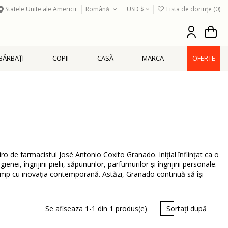
Statele Unite ale Americii
Română
USD $
Lista de dorințe (
0
)
BĂRBAŢI
COPII
CASĂ
MARCA
OFERTE
ro de farmacistul José Antonio Coxito Granado. Inițial înființat ca o
îngrijirii pielii, săpunurilor, parfumurilor și îngrijirii personale.
timp cu inovația contemporană. Astăzi, Granado continuă să își
Se afiseaza 1-1 din 1 produs(e)
Sortați după