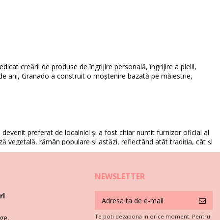
cat creării de produse de îngrijire personală, îngrijire a pielii,
 de ani, Granado a construit o moștenire bazată pe măiestrie,
devenit preferat de localnici și a fost chiar numit furnizor oficial al
ază vegetală, rămân populare și astăzi, reflectând atât tradiția, cât și
NEWSLETTER
rl
asă și multe altele. Angajat față de calitate și inovație, brandul
Te poti dezabona in orice moment. Pentru
ge,