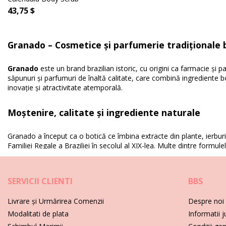
43,75 $
Granado – Cosmetice și parfumerie tradiționale b
Granado
este un brand brazilian istoric, cu origini ca farmacie și p
săpunuri și parfumuri de înaltă calitate, care combină ingrediente 
inovație și atractivitate atemporală.
Moștenire, calitate și ingrediente naturale
Granado a început ca o botică ce îmbina extracte din plante, ierburi și
Familiei Regale a Braziliei în secolul al XIX-lea. Multe dintre formule
eficiența.
Gamă largă de produse pentru îngrijire personală
SERVICII CLIENTI
BBS
Livrare și Urmărirea Comenzii
Despre noi
Astăzi, gama de produse Granado include săpunuri parfumate, produse 
continuă să își dezvolte colecțiile, respectându-și moștenirea și aten
Modalitati de plata
Informatii j