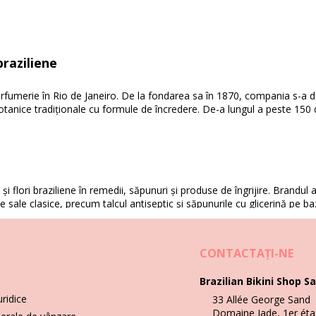
raziliene
arfumerie în Rio de Janeiro. De la fondarea sa în 1870, compania s-a dedi
botanice tradiționale cu formule de încredere. De-a lungul a peste 150
 flori braziliene în remedii, săpunuri și produse de îngrijire. Brandul a 
le sale clasice, precum talcul antiseptic și săpunurile cu glicerină pe b
CONTACTAŢI-NE
Brazilian Bikini Shop Sa
pentru îngrijirea corpului, îngrijirea pielii, parfumuri, arome pentru c
ția la detalii, făcând produsele sale îndrăgite de generații întregi.
uridice
33 Allée George Sand
Domaine Jade, 1er éta