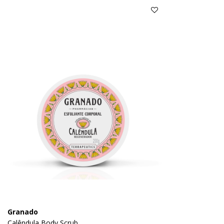
Granado
Calêndula Body Scrub