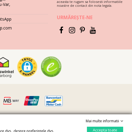
aceasta te rugam sa folosesti informatiile
u-Var,
noastre de contact din nota legala.
URMĂREȘTE-NE
atsApp
stinctivă de farmec brazilian, istorie și calitate. Prezența
hop.com
ea, moștenirea și plăcerea senzorială. Fiecare articol reflectă
Mai multe informatii
Accepta toate
pre dvs., despre preferințele dvs.
Controlează-ți confidențialitatea