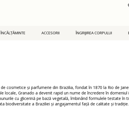
ÎNCĂLŢĂMINTE
ACCESORII
ÎNGRIJIREA CORPULUI
de cosmetice și parfumerie din Brazilia, fondat în 1870 la Rio de Janei
ocale, Granado a devenit rapid un nume de încredere în domeniul igienei, 
punurile cu glicerină pe bază vegetală, îmbinând formulele testate în 
biodiversitate a Braziliei și angajamentul față de calitate și tradiție.