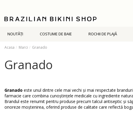
NOUTĂŢI
COSTUME DE BAIE
ROCHII DE PLAJĂ
Acasa
Marci
Granado
Granado
Granado
este unul dintre cele mai vechi și mai respectate branduri 
farmacie care combina cunoștințele medicale cu ingrediente naturale l
Brandul este renumit pentru produse precum talcul antiseptic și să
onoreze moștenirea, oferind produse de calitate care reflectă bogata 