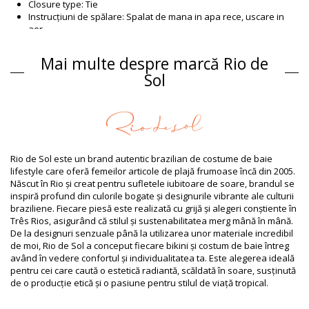
Closure type: Tie
Instrucțiuni de spălare: Spalat de mana in apa rece, uscare in
aer
Closure type: Tie
Origin: Confectionat in Brazilia
Mai multe despre marcă Rio de
Partea de jos Albastru Rio de Sol SPRING
Sol
Compoziție
Compoziție: 94,2% Polyamide, 5,8% Elastane
Căptușeală: 84% Biodegradable Nylon (AMNI SOUL ECO), 16%
Spandex (LYCRA) - OEKO-TEX - Chlorine Resistant
UV Protection: UPF 50+
Rio de Sol este un brand autentic brazilian de costume de baie
Informaţii produs
lifestyle care oferă femeilor articole de plajă frumoase încă din 2005.
Născut în Rio și creat pentru sufletele iubitoare de soare, brandul se
Departamentul: Femei, Partea de jos
inspiră profund din culorile bogate și designurile vibrante ale culturii
Ambalajul include: 1 x Partea de jos (Nu sunt incluse alte
braziliene. Fiecare piesă este realizată cu grijă și alegeri conștiente în
accesorii)
Três Rios, asigurând că stilul și sustenabilitatea merg mână în mână.
HS CODE: 6112.41.0010
De la designuri senzuale până la utilizarea unor materiale incredibil
SKU: 1981127149
de moi, Rio de Sol a conceput fiecare bikini și costum de baie întreg
EAN: XS (7899810464224), S (7899810463562), M (7899810462909),
având în vedere confortul și individualitatea ta. Este alegerea ideală
L (7899810463081), XL (7899810463098)
pentru cei care caută o estetică radiantă, scăldată în soare, susținută
Greutate: 45g / 0.1lb / 1.59oz
de o producție etică și o pasiune pentru stilul de viață tropical.
Fotografii retușate
Instrucţiuni de spălare și