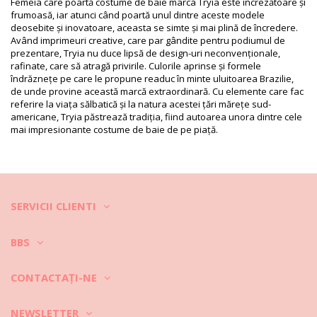
HS CODE: 6112.41.0010
Femeia care poartă costume de baie marca Tryia este încrezătoare și
SKU: 1981114231
frumoasă, iar atunci când poartă unul dintre aceste modele
EAN: XS (7899970007392), S (7899970007408), M (7899970007415),
deosebite și inovatoare, aceasta se simte și mai plină de încredere.
L (7899970007422), XL (7899970007439)
Având imprimeuri creative, care par gândite pentru podiumul de
Referinţă model: TRIYA HIV2021 AZUL
prezentare, Tryia nu duce lipsă de design-uri neconvenționale,
Referinţă furnizor: I21M26LA
rafinate, care să atragă privirile. Culorile aprinse și formele
Greutate: 115g / 0.25lb / 4.06oz
îndrăznețe pe care le propune readuc în minte uluitoarea Brazilie,
Fotografii retușate
de unde provine această marcă extraordinară. Cu elemente care fac
referire la viața sălbatică și la natura acestei țări mărețe sud-
Instrucţiuni de spălare și
americane, Tryia păstrează tradiția, fiind autoarea unora dintre cele
îngrijire
mai impresionante costume de baie de pe piață.
Instrucţiuni de îngrijire pentru: Triya Body Anéis Azul
Vreți să vă bucurați de noul costum de baie și în alte sezoane? Dacă
da, trebuie să învățați cum să aveți grijă de acesta. Un material bun,
de calitate, este obligatoriu dacă doriți să vă bucurați de costumul de
baie mai multe veri, dar cum să îl faceți să țină câțiva ani?
SERVICII CLIENTI
În primul rând, evitați suprafețele aspre. Atunci când doriți să vă
așezați sau să vă întindeți, utilizați întotdeauna un prosop. Contactul
BBS
direct cu suprafețe precum cele de beton, piatră (de exemplu,
marginile piscinelor) sau lemn (așchii!) vă pot strica materialul delicat
al costumului de baie.
CONTACTAŢI-NE
Cum trebuie spălat? După fiecare utilizare, clătiți costumul de baie în
NEWSLETTER
apă curată, nesărată. Noi recomandăm întotdeauna spălarea de