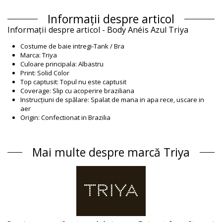
Informații despre articol
Informații despre articol - Body Anéis Azul Triya
Costume de baie intregi-Tank / Bra
Marca: Triya
Culoare principala: Albastru
Print: Solid Color
Top captusit: Topul nu este captusit
Coverage: Slip cu acoperire braziliana
Instrucțiuni de spălare: Spalat de mana in apa rece, uscare in
aer
Origin: Confectionat in Brazilia
Costume de baie intregi Albastru Triya Winter /
Compoziție
Mai multe despre marcă Triya
Compoziție: 84% Polyamide, 16% Elastane
Căptușeală: 88% Polyamide, 12% Elastane
Informaţii produs
Departamentul: Femei, Costume de baie intregi
Ambalajul include: 1 x Costume de baie intregi (Nu sunt incluse
alte accesorii)