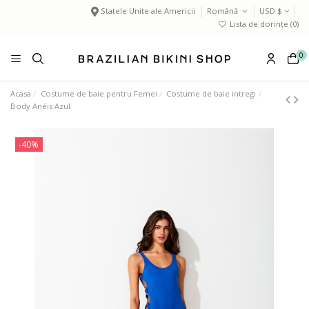
Statele Unite ale Americii
Română
USD $
Lista de dorințe (
0
)
0
Acasa
Costume de baie pentru Femei
Costume de baie intregi
Body Anéis Azul
-40%