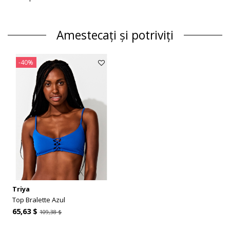
Amestecați și potriviți
-40%
Triya
Top Bralette Azul
65,63 $
109,38 $