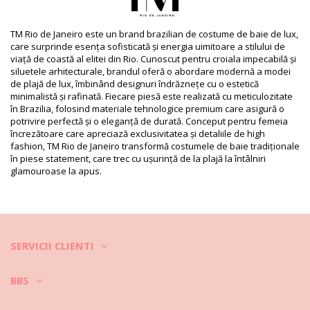
Departamentul: Femei, Costume de baie intregi
Ambalajul include: 1 x Costume de baie intregi (Nu sunt incluse
alte accesorii)
TM Rio de Janeiro este un brand brazilian de costume de baie de lux,
HS CODE: 6112.41.0010
care surprinde esența sofisticată și energia uimitoare a stilului de
SKU: 1981109182
viață de coastă al elitei din Rio. Cunoscut pentru croiala impecabilă și
EAN: XS (7899918044885), S (7899918044892), M (7899918044908),
siluetele arhitecturale, brandul oferă o abordare modernă a modei
L (7899918045073), XL (7899918045080)
de plajă de lux, îmbinând designuri îndrăznețe cu o estetică
Referinţă furnizor: S180102RB-BLACK
minimalistă și rafinată. Fiecare piesă este realizată cu meticulozitate
Greutate: 115g / 0.25lb / 4.06oz
în Brazilia, folosind materiale tehnologice premium care asigură o
Modelul nu corespunde în totalitate și acesta poate varia în
potrivire perfectă și o eleganță de durată. Conceput pentru femeia
funcţie de croială
încrezătoare care apreciază exclusivitatea și detaliile de high
Fotografii retușate
fashion, TM Rio de Janeiro transformă costumele de baie tradiționale
Instrucţiuni de spălare și
în piese statement, care trec cu ușurință de la plajă la întâlniri
glamouroase la apus.
îngrijire
Instrucţiuni de îngrijire pentru: TM Rio de Janeiro
Bebel Black Rainbow
Vreți să vă bucurați de noul costum de baie și în alte sezoane? Dacă
da, trebuie să învățați cum să aveți grijă de acesta. Un material bun,
SERVICII CLIENTI
de calitate, este obligatoriu dacă doriți să vă bucurați de costumul de
baie mai multe veri, dar cum să îl faceți să țină câțiva ani?
BBS
În primul rând, evitați suprafețele aspre. Atunci când doriți să vă
așezați sau să vă întindeți, utilizați întotdeauna un prosop. Contactul
direct cu suprafețe precum cele de beton, piatră (de exemplu,