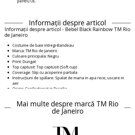
pentru UE.
Informații despre articol
Informații despre articol - Bebel Black Rainbow TM Rio
de Janeiro
Costume de baie intregi-Bandeau
Marca: TM Rio de Janeiro
Culoare principala: Negru
Print: Dungat
Top captusit: Top captusit (Soft cup)
Coverage: Slip cu acoperire partiala
Instrucțiuni de spălare: Spalat de mana in apa rece, uscare in
aer
Origin: Confectionat in Brazilia
Costume de baie intregi Negru TM Rio de Janeiro
Mai multe despre marcă TM Rio
Compoziție
de Janeiro
Compoziție: 100% Polyester
Căptușeală: Lined with Unknow composition
Informaţii produs