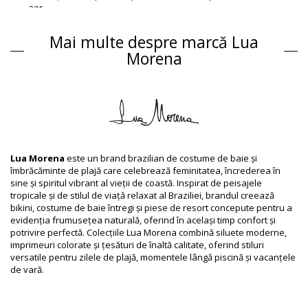
aer
Closure type: Clips
Origin: Confectionat in Brazilia
Mai multe despre marcă Lua
Costume de baie intregi Multicolor Lua Morena
Morena
Compoziție
Compoziție: 85%Polyamide, 15%Elastane
Căptușeală: 88% Polyamide, 12% Elastane
Informaţii produs
Departamentul: Femei, Costume de baie intregi
Ambalajul include: 1 x Costume de baie intregi (Nu sunt incluse
Lua Morena
este un brand brazilian de costume de baie și
alte accesorii)
îmbrăcăminte de plajă care celebrează feminitatea, încrederea în
HS CODE: 6112.41.0010
sine și spiritul vibrant al vieții de coastă. Inspirat de peisajele
SKU: 1981123695
tropicale și de stilul de viață relaxat al Braziliei, brandul creează
EAN: XS (7899918116346), S (7899670741138), M (7899670741190),
bikini, costume de baie întregi și piese de resort concepute pentru a
L (7899670741268), XL (7899670741336)
evidenția frumusețea naturală, oferind în același timp confort și
Referinţă furnizor: 30151035
potrivire perfectă. Colecțiile Lua Morena combină siluete moderne,
Greutate: 115g / 0.25lb / 4.06oz
imprimeuri colorate și țesături de înaltă calitate, oferind stiluri
Modelul nu corespunde în totalitate și acesta poate varia în
versatile pentru zilele de plajă, momentele lângă piscină și vacanțele
funcţie de croială
de vară.
Fotografii retușate
Instrucţiuni de spălare și