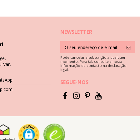
NEWSLETTER
rl
Pode cancelar a subscrição a qualquer
ge,
 boa qualidade é uma mais valia quando pretende desfrutar do seu
momento. Para tal, consulte a nossa
u-Var,
informação de contacto na declaração
legal.
acto direto com superfícies tais como cimento, pedras (por
atsApp
SEGUE-NOS
hop.com
 Nunca utilize detergentes fortes tais como removedores de
os de banho.
po molhado e dobrado na humidade. Porquê? Os padrões podem
ite esfregar para que esta saia pois pode destruir a cor. É melhor