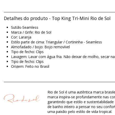
Detalhes do produto - Top King Tri-Mini Rio de Sol
Sutiãs-Seamless
Marca / Grife: Rio de Sol
Cor: Laranja
Estilo parte de cima: Triangular / Cortininha - Seamless
Almofadado / bojo: Bojo removível
Tipo de fecho: Clips
Lavagem: Lavar com água fria. Não deixar de molho, secar na 
Tipo de fecho: Clips
Origem: Feito no Brasil
Sutiãs Laranja Rio de Sol BBSWIM
Material: 84% Nylon, 16% Spandex (LYCRA) - OEKO-TEX - Chlor
Rio de Sol é uma autêntica marca brasile
Forro: 84% Polyamide, 16% Elastane - Oeko-Tex
marca inspira-se profundamente nas core
Proteção UV: UPF 50+
garantindo que estilo e sustentabilidad
de banho inteiro a pensar no seu confor
uma paixão pelo estilo de vida tropical.