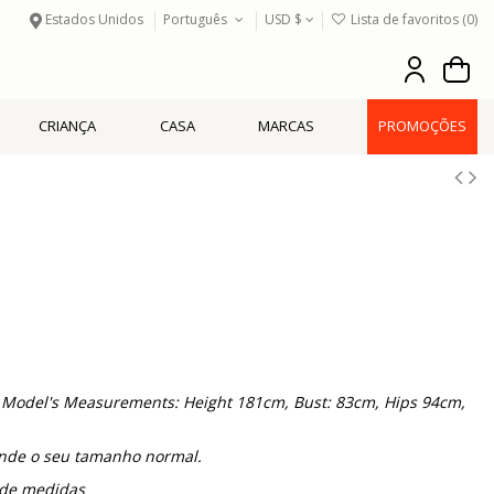
Estados Unidos
Português
USD $
Lista de favoritos (
0
)
CRIANÇA
CASA
MARCAS
PROMOÇÕES
. Model's Measurements: Height 181cm, Bust: 83cm, Hips 94cm,
de o seu tamanho normal.
a de medidas