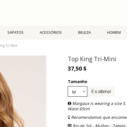
SAPATOS
ACESSÓRIOS
BELEZA
HOMEM
ng Tri-Mini
Top King Tri-Mini
37,50 $
Tamanho
É o último!
Margaux is wearing a size S
Waist 65cm
Recomendamos que encomen
Rio de Sol - Mulher - Tabel