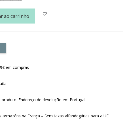
r ao carrinho
a
e 79€ em compras
uita
m produto. Endereço de devolução em Portugal.
os armazéns na França – Sem taxas alfandegárias para a UE.