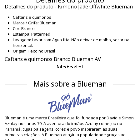
Detalhes do produto - Kimono Jade Offwhite Blueman
Caftans e quimonos
Marca / Grife: Blueman
Cor: Branco
Estampa: Patterned
Lavagem: Lavar com água fria. Não deixar de molho, secar na
horizontal.
Origem: Feito no Brasil
Caftans e quimonos Branco Blueman AV
Material
Material: 100% Cotton
Mais sobre a Blueman
Informação do produto
Departamento: Mulher, Caftans e quimonos
O pacote inclui: 1 x Caftans e quimonos (Outros acessórios não
incluídos)
HS CODE / NCM: 611430
SKU: 1981126187
Blueman é uma marca Brasileira que foi fundada por David e Simon
EAN: S (7909780281230), M (7909780281247), L (7909780281254),
Azulay nos anos 70. A aventura do irmãos Azulay começou no
XL (7909780281261)
Panamá, cujas paisagens, cores e povo inspiraram as suas
Referência da estampa: BLM AV25 OFFWHITE
primeiras criações. A Blueman atingiu a popularidade graças ao
Referência do fornecedor: PC.14.0100-019