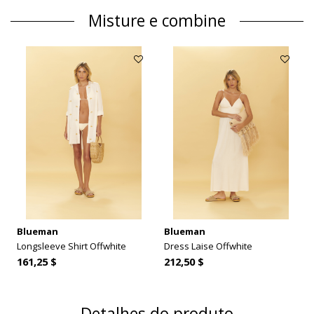
Misture e combine
Blueman
Blueman
Longsleeve Shirt Offwhite
Dress Laise Offwhite
161,25 $
212,50 $
Detalhes do produto