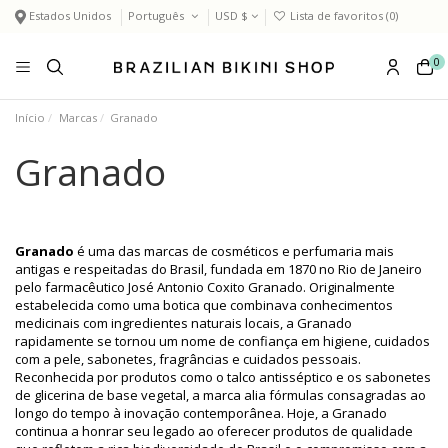
Estados Unidos
Português
USD $
Lista de favoritos (
0
)
0
Início
Marcas
Granado
Granado
Granado
é uma das marcas de cosméticos e perfumaria mais
antigas e respeitadas do Brasil, fundada em 1870 no Rio de Janeiro
pelo farmacêutico José Antonio Coxito Granado. Originalmente
estabelecida como uma botica que combinava conhecimentos
medicinais com ingredientes naturais locais, a Granado
rapidamente se tornou um nome de confiança em higiene, cuidados
com a pele, sabonetes, fragrâncias e cuidados pessoais.
Reconhecida por produtos como o talco antisséptico e os sabonetes
de glicerina de base vegetal, a marca alia fórmulas consagradas ao
longo do tempo à inovação contemporânea. Hoje, a Granado
continua a honrar seu legado ao oferecer produtos de qualidade