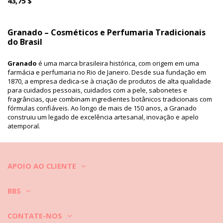
43,75 $
Granado – Cosméticos e Perfumaria Tradicionais
do Brasil
Granado
é uma marca brasileira histórica, com origem em uma
farmácia e perfumaria no Rio de Janeiro. Desde sua fundação em
1870, a empresa dedica-se à criação de produtos de alta qualidade
para cuidados pessoais, cuidados com a pele, sabonetes e
fragrâncias, que combinam ingredientes botânicos tradicionais com
fórmulas confiáveis. Ao longo de mais de 150 anos, a Granado
construiu um legado de excelência artesanal, inovação e apelo
atemporal.
Herança, qualidade e ingredientes naturais
APOIO AO CLIENTE
A Granado começou como uma botica que misturava extratos de
plantas, ervas e flores brasileiras em remédios, sabonetes e
produtos de cuidado. A marca rapidamente se tornou favorita entre
BBS
os moradores locais e, no século XIX, chegou a ser nomeada
fornecedora oficial da Família Real Brasileira. Muitas de suas
CONTATE-NOS
formulações clássicas, como o talco antisséptico e os sabonetes de