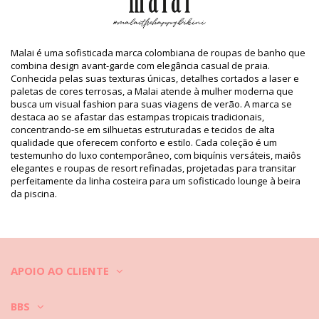
Informação do produto
Departamento: Mulher, Sutiãs
O pacote inclui: 1 x Sutiãs (Outros acessórios não incluídos)
HS CODE / NCM: 6112.41.0010
Malai é uma sofisticada marca colombiana de roupas de banho que
SKU: 1981101564
combina design avant-garde com elegância casual de praia.
EAN: XS (7899818445058), S (1001000042280), M (1001000042273),
Conhecida pelas suas texturas únicas, detalhes cortados a laser e
L (1001000042266), XL (7899818445096)
paletas de cores terrosas, a Malai atende à mulher moderna que
Referência da estampa: MALAI 2018 MERRY
busca um visual fashion para suas viagens de verão. A marca se
Referência do fornecedor: T00350
destaca ao se afastar das estampas tropicais tradicionais,
Peso: 55g / 0.12lb / 1.94oz
concentrando-se em silhuetas estruturadas e tecidos de alta
O desenho não é exato, pode variar de acordo com o corte
qualidade que oferecem conforto e estilo. Cada coleção é um
Fotos retocadas
testemunho do luxo contemporâneo, com biquínis versáteis, maiôs
elegantes e roupas de resort refinadas, projetadas para transitar
Instruções de lavagem e
perfeitamente da linha costeira para um sofisticado lounge à beira
cuidados
da piscina.
Instruções de cuidados para: Malai Top Merry Off
Shoulder
Quer desfrutar do seu novo biquíni durante algumas estações? Em
caso afirmativo, precisa aprender como tratá-lo bem. Um tecido de
boa qualidade é uma mais valia quando pretende desfrutar do seu
APOIO AO CLIENTE
biquíni por mais de um ano consecutivo, mas como devo fazer para
que este dure alguns anos?
BBS
Antes de mais: evite o contacto com quaisquer superfícies ásperas.