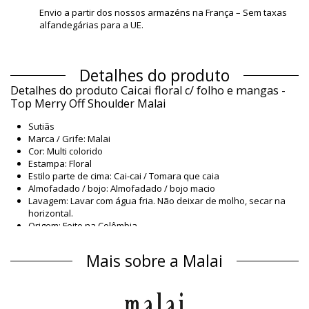
Envio a partir dos nossos armazéns na França – Sem taxas
alfandegárias para a UE.
Detalhes do produto
Detalhes do produto Caicai floral c/ folho e mangas -
Top Merry Off Shoulder Malai
Sutiãs
Marca / Grife: Malai
Cor: Multi colorido
Estampa: Floral
Estilo parte de cima: Cai-cai / Tomara que caia
Almofadado / bojo: Almofadado / bojo macio
Lavagem: Lavar com água fria. Não deixar de molho, secar na
horizontal.
Origem: Feito na Colômbia
Sutiãs Multi colorido Malai
Mais sobre a Malai
Material
Material: 93% Polyamide, 7% Elastane
Forro: 84% Polyamide, 16% Elastane