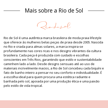
Material
Mais sobre a Rio de Sol
Material: 84% Polyamide, 16% Elastane - OEKO-TEX - Chlorine
Resistant
Forro: 84% Biodegradable Nylon (AMNI SOUL ECO), 16%
Spandex (LYCRA) - OEKO-TEX - Chlorine Resistant
Proteção UV: UPF 50+
Informação do produto
Rio de Sol é uma autêntica marca brasileira de moda praia lifestyle
que oferece às mulheres belas peças de praia desde 2005. Nascida
Departamento: Mulher, Parte de baixo de biquini
no Rio e criada para almas solares, a marca inspira-se
O pacote inclui: 1 x Parte de baixo de biquini (Outros
profundamente nas cores ricas e nos designs vibrantes da cultura
acessórios não incluídos)
brasileira. Cada peça é produzida com cuidado e escolhas
HS CODE / NCM: 6112.41.0010
conscientes em Três Rios, garantindo que estilo e sustentabilidade
SKU: 1981121383
caminhem lado a lado. Desde designs sensuais até ao uso de
EAN: XS (7899810304353), S (7899810304360), M (7899810304377),
materiais incrivelmente macios, a Rio de Sol concebeu cada biquíni e
L (7899810304384), XL (7899810304391)
fato de banho inteiro a pensar no seu conforto e individualidade. É
Peso: 45g / 0.1lb / 1.59oz
a escolha ideal para quem procura uma estética radiante e
O desenho não é exato, pode variar de acordo com o corte
banhada pelo sol, apoiada por uma produção ética e uma paixão
Fotos retocadas
pelo estilo de vida tropical.
Instruções de lavagem e
cuidados
Instruções de cuidados para: Rio de Sol Bottom Oasis
Madrid